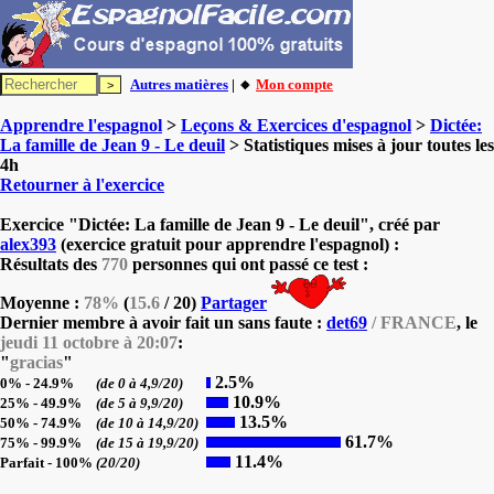
Autres matières
| 🔸
Mon compte
Apprendre l'espagnol
>
Leçons & Exercices d'espagnol
>
Dictée:
La famille de Jean 9 - Le deuil
> Statistiques mises à jour toutes les
4h
Retourner à l'exercice
Exercice "Dictée: La famille de Jean 9 - Le deuil", créé par
alex393
(exercice gratuit pour apprendre l'espagnol) :
Résultats des
770
personnes qui ont passé ce test :
Moyenne :
78%
(
15.6
/ 20)
Partager
Dernier membre à avoir fait un sans faute :
det69
/ FRANCE
, le
jeudi 11 octobre à 20:07
:
"
gracias
"
2.5%
0% - 24.9%
(de 0 à 4,9/20)
10.9%
25% - 49.9%
(de 5 à 9,9/20)
13.5%
50% - 74.9%
(de 10 à 14,9/20)
61.7%
75% - 99.9%
(de 15 à 19,9/20)
11.4%
Parfait - 100%
(20/20)