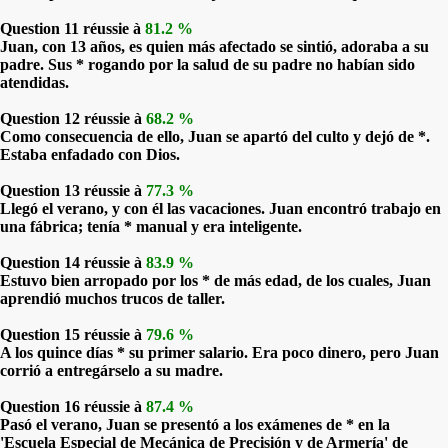
Question 11 réussie à
81.2 %
Juan, con 13 años, es quien más afectado se sintió, adoraba a su
padre. Sus * rogando por la salud de su padre no habían sido
atendidas.
Question 12 réussie à
68.2 %
Como consecuencia de ello, Juan se apartó del culto y dejó de *.
Estaba enfadado con Dios.
Question 13 réussie à
77.3 %
Llegó el verano, y con él las vacaciones. Juan encontró trabajo en
una fábrica; tenía * manual y era inteligente.
Question 14 réussie à
83.9 %
Estuvo bien arropado por los * de más edad, de los cuales, Juan
aprendió muchos trucos de taller.
Question 15 réussie à
79.6 %
A los quince días * su primer salario. Era poco dinero, pero Juan
corrió a entregárselo a su madre.
Question 16 réussie à
87.4 %
Pasó el verano, Juan se presentó a los exámenes de * en la
'Escuela Especial de Mecánica de Precisión y de Armería' de