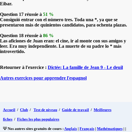
Eibar.
Question 17 réussie à
51 %
Consiguió entrar con el número tres. Toda una *, ya que se
presentaron más de quinientos candidatos, para ochenta plazas.
Question 18 réussie à
86 %
Las aficiones de Juan eran: el cine, ir al monte con sus amigos y
leer. Era muy independiente. La muerte de su padre lo * más
introvertido.
Retourner à l'exercice :
Dictée: La famille de Jean 9 - Le deuil
Autres exercices pour apprendre l'espagnol
Accueil
/
Club
/
Test de niveau
/
Guide de travail
/
Meilleures
fiches
/
Fiches les plus populaires
💡 Nos autres sites gratuits de cours :
Anglais
|
Français
|
Mathématiques
| |