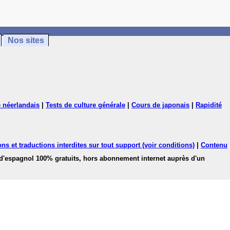
Nos sites
 néerlandais
|
Tests de culture générale
|
Cours de japonais
|
Rapidité
ns et traductions interdites sur tout support (voir conditions)
|
Contenu
 d'espagnol 100% gratuits, hors abonnement internet auprès d'un