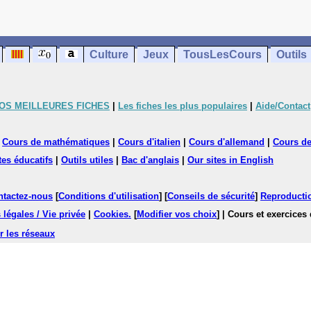
Culture
Jeux
TousLesCours
Outils
OS MEILLEURES FICHES
|
Les fiches les plus populaires
|
Aide/Contact
|
Cours de mathématiques
|
Cours d'italien
|
Cours d'allemand
|
Cours de
tes éducatifs
|
Outils utiles
|
Bac d'anglais
|
Our sites in English
ntactez-nous
[
Conditions d'utilisation
] [
Conseils de sécurité
]
Reproductio
légales / Vie privée
|
Cookies
.
[
Modifier vos choix
]
| Cours et exercices
r les réseaux