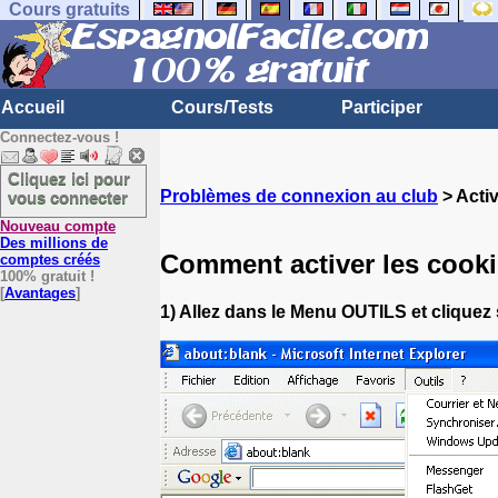
Cours gratuits
Accueil
Cours/Tests
Participer
Connectez-vous !
Cliquez ici pour
Problèmes de connexion au club
> Activ
vous connecter
Nouveau compte
Des millions de
Comment activer les cooki
comptes créés
100% gratuit !
[
Avantages
]
1) Allez dans le Menu OUTILS et cliqu