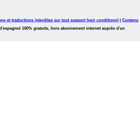
ns et traductions interdites sur tout support (voir conditions)
|
Contenu
 d'espagnol 100% gratuits, hors abonnement internet auprès d'un