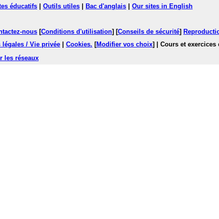
tes éducatifs
|
Outils utiles
|
Bac d'anglais
|
Our sites in English
ntactez-nous
[
Conditions d'utilisation
] [
Conseils de sécurité
]
Reproductio
légales / Vie privée
|
Cookies
.
[
Modifier vos choix
]
| Cours et exercices
r les réseaux