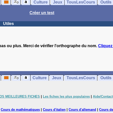
Culture
Jeux
TousLesCours
Outils
Créer un test
Utiles
pas ou plus. Merci de vérifier l'orthographe du nom.
Cliquez 
Culture
Jeux
TousLesCours
Outils
OS MEILLEURES FICHES
|
Les fiches les plus populaires
|
Aide/Contact
|
Cours de mathématiques
|
Cours d'italien
|
Cours d'allemand
|
Cours de