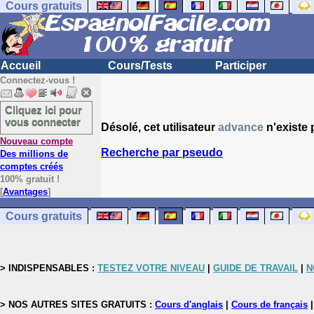
Cours gratuits
Accueil
Cours/Tests
Participer
Connectez-vous !
Cliquez ici pour
vous connecter
Désolé, cet utilisateur
advance
n'existe 
Nouveau compte
Recherche par pseudo
Des millions de
comptes créés
100% gratuit !
[
Avantages
]
Cours gratuits
> INDISPENSABLES :
TESTEZ VOTRE NIVEAU
|
GUIDE DE TRAVAIL
|
N
> NOS AUTRES SITES GRATUITS :
Cours d'anglais
|
Cours de français