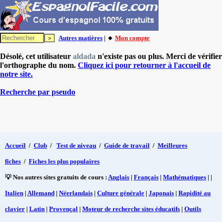
Autres matières
| 🔸
Mon compte
Désolé, cet utilisateur
aldada
n'existe pas ou plus. Merci de vérifier
l'orthographe du nom.
Cliquez ici pour retourner à l'accueil de
notre site.
Recherche par pseudo
Accueil
/
Club
/
Test de niveau
/
Guide de travail
/
Meilleures
fiches
/
Fiches les plus populaires
💡 Nos autres sites gratuits de cours :
Anglais
|
Français
|
Mathématiques
| |
Italien
|
Allemand
|
Néerlandais
|
Culture générale
|
Japonais
|
Rapidité au
clavier
|
Latin
|
Provençal
|
Moteur de recherche sites éducatifs
|
Outils