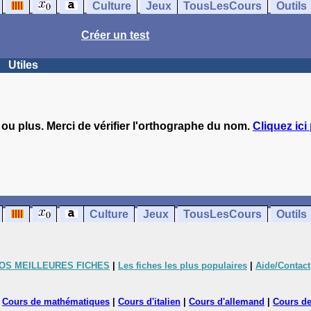
Culture
Jeux
TousLesCours
Outils
Créer un test
Utiles
 ou plus. Merci de vérifier l'orthographe du nom.
Cliquez ici
Culture
Jeux
TousLesCours
Outils
OS MEILLEURES FICHES
|
Les fiches les plus populaires
|
Aide/Contact
|
Cours de mathématiques
|
Cours d'italien
|
Cours d'allemand
|
Cours de