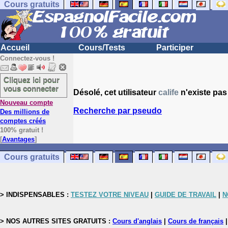
Cours gratuits
Accueil
Cours/Tests
Participer
Connectez-vous !
Cliquez ici pour
vous connecter
Désolé, cet utilisateur
calife
n'existe pas
Nouveau compte
Recherche par pseudo
Des millions de
comptes créés
100% gratuit !
[
Avantages
]
Cours gratuits
> INDISPENSABLES :
TESTEZ VOTRE NIVEAU
|
GUIDE DE TRAVAIL
|
N
> NOS AUTRES SITES GRATUITS :
Cours d'anglais
|
Cours de français