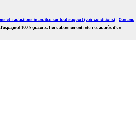
ns et traductions interdites sur tout support (voir conditions)
|
Contenu
 d'espagnol 100% gratuits, hors abonnement internet auprès d'un