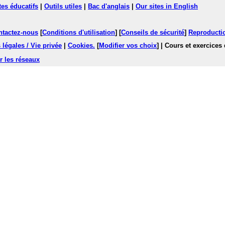
tes éducatifs
|
Outils utiles
|
Bac d'anglais
|
Our sites in English
ntactez-nous
[
Conditions d'utilisation
] [
Conseils de sécurité
]
Reproductio
légales / Vie privée
|
Cookies
.
[
Modifier vos choix
]
| Cours et exercices
r les réseaux