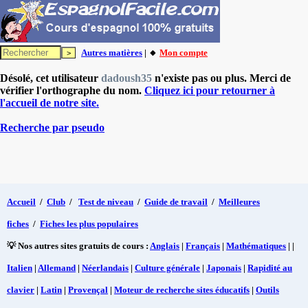
Autres matières
| 🔸
Mon compte
Désolé, cet utilisateur
dadoush35
n'existe pas ou plus. Merci de
vérifier l'orthographe du nom.
Cliquez ici pour retourner à
l'accueil de notre site.
Recherche par pseudo
Accueil
/
Club
/
Test de niveau
/
Guide de travail
/
Meilleures
fiches
/
Fiches les plus populaires
💡 Nos autres sites gratuits de cours :
Anglais
|
Français
|
Mathématiques
| |
Italien
|
Allemand
|
Néerlandais
|
Culture générale
|
Japonais
|
Rapidité au
clavier
|
Latin
|
Provençal
|
Moteur de recherche sites éducatifs
|
Outils