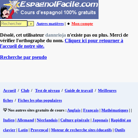
Autres matières
| 🔸
Mon compte
Désolé, cet utilisateur
dannrioja
n'existe pas ou plus. Merci de
vérifier l'orthographe du nom.
Cliquez ici pour retourner à
l'accueil de notre site.
Recherche par pseudo
Accueil
/
Club
/
Test de niveau
/
Guide de travail
/
Meilleures
fiches
/
Fiches les plus populaires
💡 Nos autres sites gratuits de cours :
Anglais
|
Français
|
Mathématiques
| |
Italien
|
Allemand
|
Néerlandais
|
Culture générale
|
Japonais
|
Rapidité au
clavier
|
Latin
|
Provençal
|
Moteur de recherche sites éducatifs
|
Outils