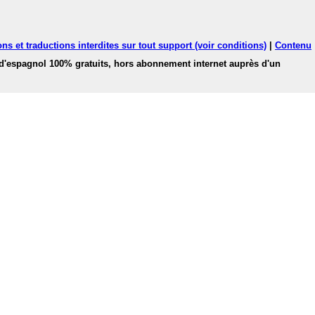
ns et traductions interdites sur tout support (voir conditions)
|
Contenu
 d'espagnol 100% gratuits, hors abonnement internet auprès d'un