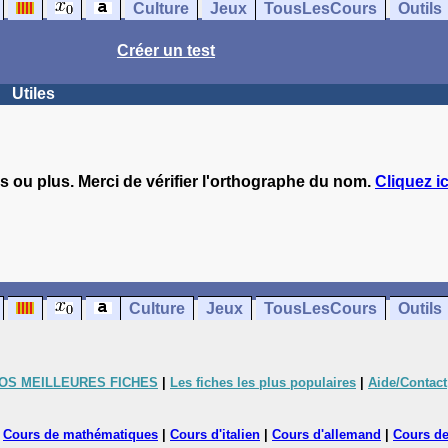
Culture
Jeux
TousLesCours
Outils
Créer un test
Utiles
s ou plus. Merci de vérifier l'orthographe du nom.
Cliquez ic
Culture
Jeux
TousLesCours
Outils
OS MEILLEURES FICHES
|
Les fiches les plus populaires
|
Aide/Contact
|
Cours de mathématiques
|
Cours d'italien
|
Cours d'allemand
|
Cours de