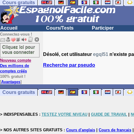
Cours gratuits
Accueil
Cours/Tests
Participer
Connectez-vous !
Cliquez ici pour
vous connecter
Désolé, cet utilisateur
egql51
n'existe pa
Nouveau compte
Recherche par pseudo
Des millions de
comptes créés
100% gratuit !
[
Avantages
]
Cours gratuits
> INDISPENSABLES :
TESTEZ VOTRE NIVEAU
|
GUIDE DE TRAVAIL
|
N
> NOS AUTRES SITES GRATUITS :
Cours d'anglais
|
Cours de français