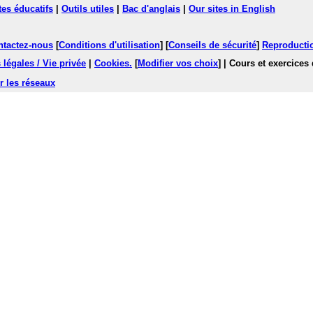
tes éducatifs
|
Outils utiles
|
Bac d'anglais
|
Our sites in English
ntactez-nous
[
Conditions d'utilisation
] [
Conseils de sécurité
]
Reproductio
légales / Vie privée
|
Cookies
.
[
Modifier vos choix
]
| Cours et exercices
r les réseaux