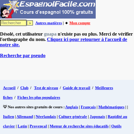
Autres matières
| 🔸
Mon compte
Désolé, cet utilisateur
guapa
n'existe pas ou plus. Merci de vérifier
l'orthographe du nom.
Cliquez ici pour retourner à l'accueil de
notre site.
Recherche par pseudo
Accueil
/
Club
/
Test de niveau
/
Guide de travail
/
Meilleures
fiches
/
Fiches les plus populaires
💡 Nos autres sites gratuits de cours :
Anglais
|
Français
|
Mathématiques
| |
Italien
|
Allemand
|
Néerlandais
|
Culture générale
|
Japonais
|
Rapidité au
clavier
|
Latin
|
Provençal
|
Moteur de recherche sites éducatifs
|
Outils