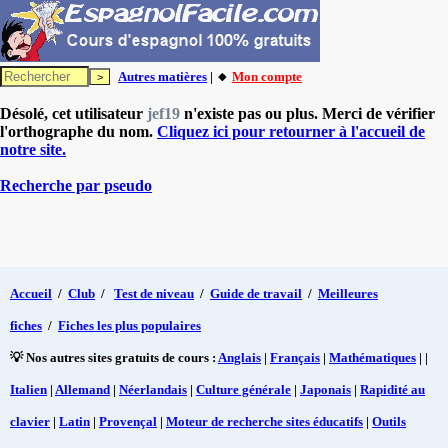
Autres matières
| 🔸
Mon compte
Désolé, cet utilisateur
jef19
n'existe pas ou plus. Merci de vérifier
l'orthographe du nom.
Cliquez ici pour retourner à l'accueil de
notre site.
Recherche par pseudo
Accueil
/
Club
/
Test de niveau
/
Guide de travail
/
Meilleures
fiches
/
Fiches les plus populaires
💡 Nos autres sites gratuits de cours :
Anglais
|
Français
|
Mathématiques
| |
Italien
|
Allemand
|
Néerlandais
|
Culture générale
|
Japonais
|
Rapidité au
clavier
|
Latin
|
Provençal
|
Moteur de recherche sites éducatifs
|
Outils