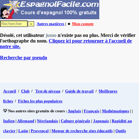
Autres matières
| 🔸
Mon compte
Désolé, cet utilisateur
jumo
n'existe pas ou plus. Merci de vérifier
l'orthographe du nom.
Cliquez ici pour retourner à l'accueil de
notre site.
Recherche par pseudo
Accueil
/
Club
/
Test de niveau
/
Guide de travail
/
Meilleures
fiches
/
Fiches les plus populaires
💡 Nos autres sites gratuits de cours :
Anglais
|
Français
|
Mathématiques
| |
Italien
|
Allemand
|
Néerlandais
|
Culture générale
|
Japonais
|
Rapidité au
clavier
|
Latin
|
Provençal
|
Moteur de recherche sites éducatifs
|
Outils