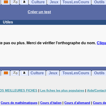
Culture
Jeux
TousLesCours
Outils
Créer un test
Utiles
te pas ou plus. Merci de vérifier l'orthographe du nom.
Cliqu
Culture
Jeux
TousLesCours
Outils
OS MEILLEURES FICHES
|
Les fiches les plus populaires
|
Aide/Contact
|
Cours de mathématiques
|
Cours d'italien
|
Cours d'allemand
|
Cours de