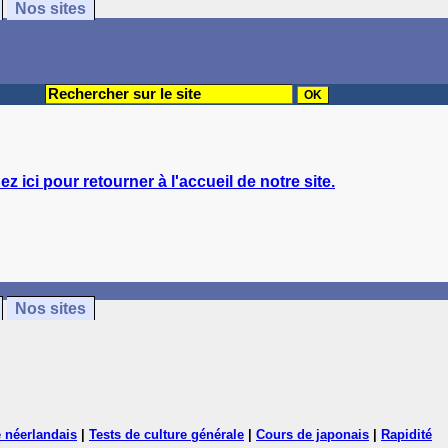
Nos sites
ez ici pour retourner à l'accueil de notre site.
Nos sites
 néerlandais
|
Tests de culture générale
|
Cours de japonais
|
Rapidité