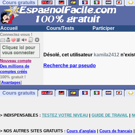
Cours gratuits
Accueil
Cours/Tests
Participer
Connectez-vous !
Cliquez ici pour
vous connecter
Désolé, cet utilisateur
kamila2412
n'exis
Nouveau compte
Recherche par pseudo
Des millions de
comptes créés
100% gratuit !
[
Avantages
]
Cours gratuits
> INDISPENSABLES :
TESTEZ VOTRE NIVEAU
|
GUIDE DE TRAVAIL
|
N
> NOS AUTRES SITES GRATUITS :
Cours d'anglais
|
Cours de français