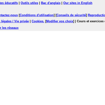
tes éducatifs
|
Outils utiles
|
Bac d'anglais
|
Our sites in English
ntactez-nous
[
Conditions d'utilisation
] [
Conseils de sécurité
]
Reproductio
légales / Vie privée
|
Cookies
.
[
Modifier vos choix
]
| Cours et exercices
r les réseaux