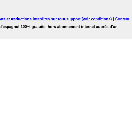
ns et traductions interdites sur tout support (voir conditions)
|
Contenu
 d'espagnol 100% gratuits, hors abonnement internet auprès d'un