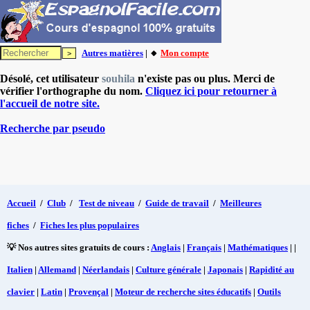
Autres matières
| 🔸
Mon compte
Désolé, cet utilisateur
souhila
n'existe pas ou plus. Merci de
vérifier l'orthographe du nom.
Cliquez ici pour retourner à
l'accueil de notre site.
Recherche par pseudo
Accueil
/
Club
/
Test de niveau
/
Guide de travail
/
Meilleures
fiches
/
Fiches les plus populaires
💡 Nos autres sites gratuits de cours :
Anglais
|
Français
|
Mathématiques
| |
Italien
|
Allemand
|
Néerlandais
|
Culture générale
|
Japonais
|
Rapidité au
clavier
|
Latin
|
Provençal
|
Moteur de recherche sites éducatifs
|
Outils