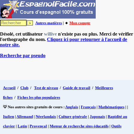
Autres matières
| 🔸
Mon compte
Désolé, cet utilisateur
willive
n'existe pas ou plus. Merci de vérifier
l'orthographe du nom.
Cliquez ici pour retourner à l'accueil de
notre site.
Recherche par pseudo
Accueil
/
Club
/
Test de niveau
/
Guide de travail
/
Meilleures
fiches
/
Fiches les plus populaires
💡 Nos autres sites gratuits de cours :
Anglais
|
Français
|
Mathématiques
| |
Italien
|
Allemand
|
Néerlandais
|
Culture générale
|
Japonais
|
Rapidité au
clavier
|
Latin
|
Provençal
|
Moteur de recherche sites éducatifs
|
Outils