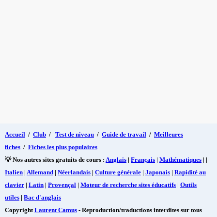
Accueil
/
Club
/
Test de niveau
/
Guide de travail
/
Meilleures
fiches
/
Fiches les plus populaires
💡 Nos autres sites gratuits de cours :
Anglais
|
Français
|
Mathématiques
| |
Italien
|
Allemand
|
Néerlandais
|
Culture générale
|
Japonais
|
Rapidité au
clavier
|
Latin
|
Provençal
|
Moteur de recherche sites éducatifs
|
Outils
utiles
|
Bac d'anglais
Copyright
Laurent Camus
- Reproduction/traductions interdites sur tous