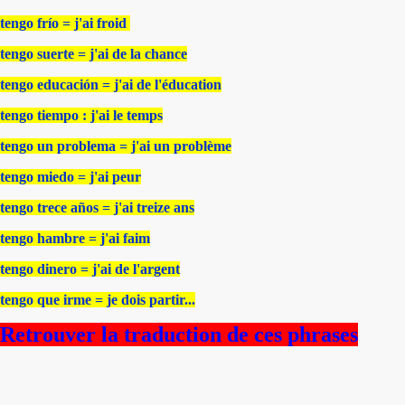
tengo frío = j'ai froid
tengo suerte = j'ai de la chance
tengo educación = j'ai de l'éducation
tengo tiempo : j'ai le temps
tengo un problema = j'ai un problème
tengo miedo = j'ai peur
tengo trece años = j'ai treize ans
tengo hambre = j'ai faim
tengo dinero = j'ai de l'argent
tengo que irme = je dois partir...
Retrouver la traduction de ces phrases