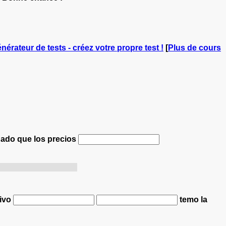
énérateur de tests - créez votre propre test !
[
Plus de cours
ado que los precios
artement en Espagne.
tivo
temo la