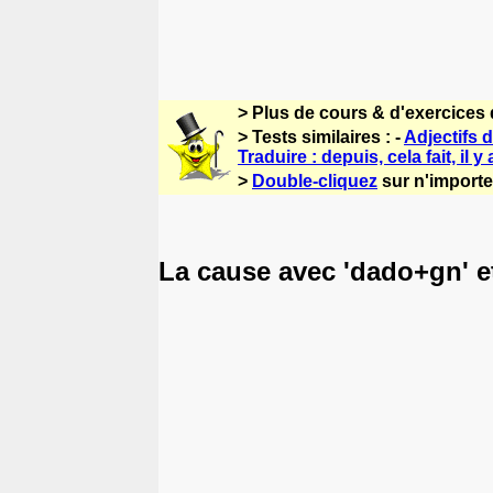
> Plus de cours & d'exercices
> Tests similaires : -
Adjectifs 
Traduire : depuis, cela fait, il y 
>
Double-cliquez
sur n'importe
La cause avec 'dado+gn' e