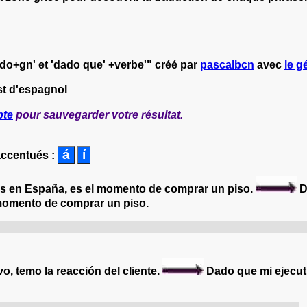
do+gn' et 'dado que' +verbe'" créé par
pascalbcn
avec
le g
st d'espagnol
pte
pour sauvegarder votre résultat.
accentués :
ios en España, es el momento de comprar un piso.
D
momento de comprar un piso.
x chutent soudainement, c'est le moment d'acheter un app
o, temo la reacción del cliente.
Dado que mi ejecu