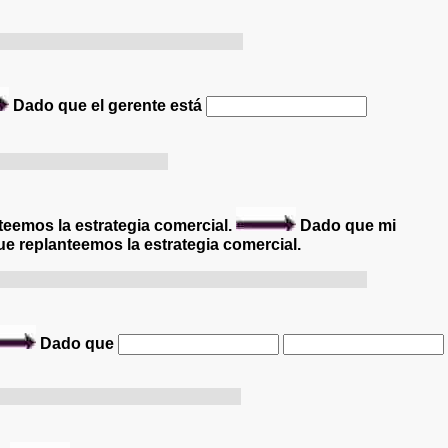
us ne ferons pas marche arrière.
Dado que el gerente está
tordre avec mon exposé.
teemos la estrategia comercial.
Dado que mi
ue replanteemos la estrategia comercial.
t urgent de réenvisager la stratégie commerciale.
Dado que
ur un enseignement de qualité.