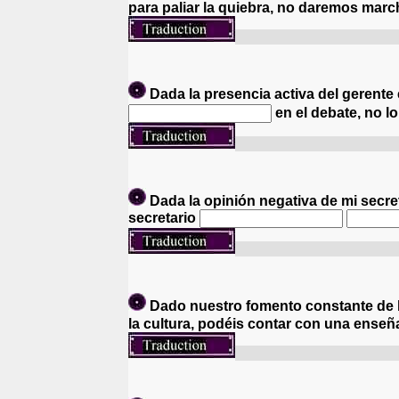
para paliar la quiebra, no daremos marc
Etant donné que nous av
Dada la presencia activa del gerente 
en el debate, no lo
Etant donné que le PDG p
Dada la opinión negativa de mi secre
secretario
Etant donné que mon secr
Dado nuestro fomento constante de l
la cultura, podéis contar con una enseñ
Etant donné que nous p