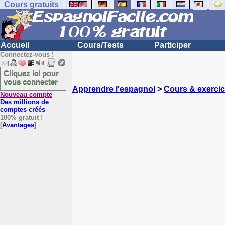
Cours gratuits
Accueil
Cours/Tests
Participer
Connectez-vous !
Cliquez ici pour
vous connecter
Apprendre l'espagnol
>
Cours & exerci
Nouveau compte
Des millions de
comptes créés
100% gratuit !
[
Avantages
]