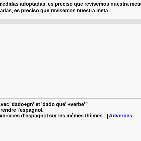
s medidas adoptadas, es preciso que revisemos nuestra met
adas, es preciso que revisemos nuestra meta.
iquez à juste titre la mesure, il faut que nous revoyions not
avec 'dado+gn' et 'dado que' +verbe'"
rendre l'espagnol.
exercices d'espagnol sur les mêmes thèmes : |
Adverbes