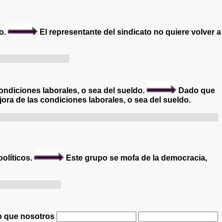
to.
El representante del sindicato no quiere volver a
dement sa démarche.
ondiciones laborales, o sea del sueldo.
Dado que
ora de las condiciones laborales, o sea del sueldo.
 une amélioration des conditions de travail, c'est-à-dire de
olíticos.
Este grupo se mofa de la democracia,
aires politiques.
o que nosotros