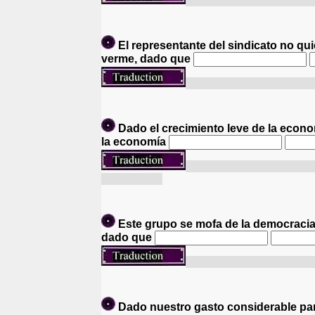
Etant donné que mon cadr
El representante del sindicato no qui
verme, dado que
Le représentant du syndi
Dado el crecimiento leve de la econo
la economía
Etant donné que l'économ
leur salaire.
Este grupo se mofa de la democracia,
dado que
Ce groupe se raille de l
Dado nuestro gasto considerable par