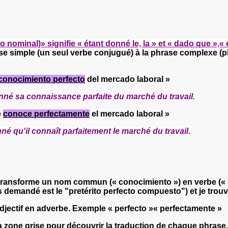
 nominal)» signifie « étant donné le, la » et « dado que »,«
se simple (un seul verbe conjugué) à la phrase complexe (p
conocimiento
perfecto
del mercado laboral »
donné sa connaissance parfaite du marché du travail.
e
conoce
perfectamente
el mercado laboral »
nné qu'il connaît parfaitement le marché du travail.
ransforme un nom commun (« conocimiento ») en verbe (« con
s demandé est le "pretérito perfecto compuesto") et je trou
adjectif en adverbe. Exemple « perfecto »« perfectamente »
la zone grise pour découvrir la traduction de chaque phras