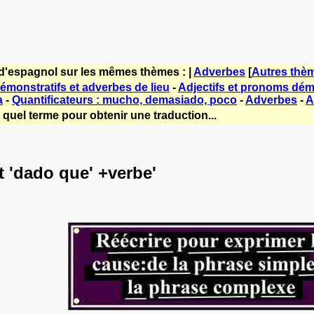
 d'espagnol sur les mêmes thèmes : |
Adverbes
[
Autres thè
démonstratifs et adverbes de lieu
-
Adjectifs et pronoms démo
a
-
Quantificateurs : mucho, demasiado, poco
-
Adverbes
-
A
 quel terme pour obtenir une traduction...
t 'dado que' +verbe'