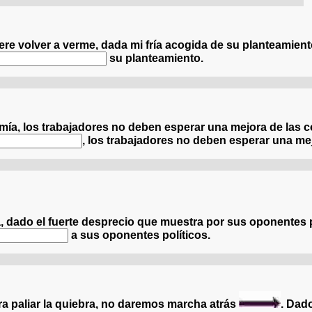
e répond maladroitement, je crains la réaction du client.
ere volver a verme, dada mi fría acogida de su planteamien
su planteamiento.
cat ne veut plus me voir, étant donné que j'accueille froi
mía, los trabajadores no deben esperar una mejora de las c
, los trabajadores no deben esperar una mej
ie croît légèrement, les travailleurs ne doivent pas espérer
 dado el fuerte desprecio que muestra por sus oponentes p
a sus oponentes políticos.
a démocratie, étant donné qu'il méprise fortement ses advers
a paliar la quiebra, no daremos marcha atrás
. Dad