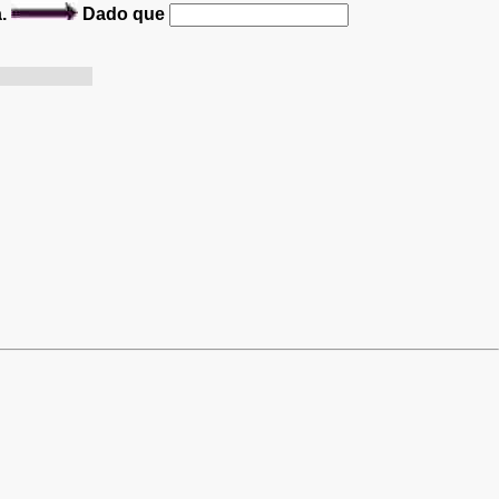
a.
Dado que
re objectif.