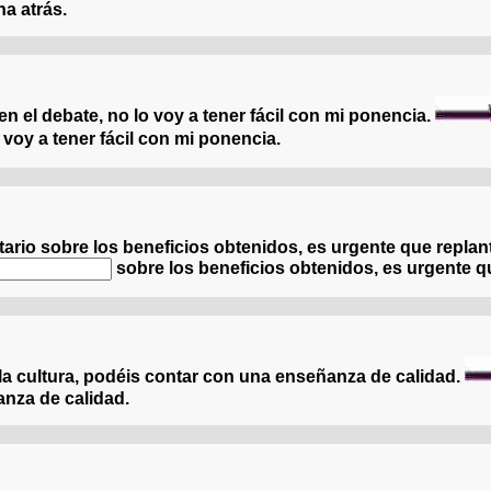
ha atrás.
ons dépensé considérablement pour éloigner la faillite, no
en el debate, no lo voy a tener fácil con mi ponencia.
 voy a tener fácil con mi ponencia.
articipe énergiquement au débat, je vais avoir du fil à re
tario sobre los beneficios obtenidos, es urgente que replan
sobre los beneficios obtenidos, es urgente q
étaire donne une opinion négative sur les bénéfices, il es
a cultura, podéis contar con una enseñanza de calidad.
anza de calidad.
romouvons constamment la culture, vous pouvez compter s