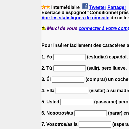
Intermédiaire
Tweeter
Partager
Exercice d'espagnol "Conditionnel prés
Voir les statistiques de réussite
de ce te
Merci de vous
connecter à votre com
Pour insérer facilement des caractères 
1. Yo
(estudiar) español,
2. Tú
(salir), pero llueve.
3. Él
(comprar) un coche,
4. Ella
(visitar) a su mad
5. Usted
(pasearse) pero 
6. Nosotros/as
(parar) e
7. Vosotros/as la
(esperar