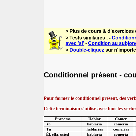
> Plus de cours & d'exercices
> Tests similaires : -
Conditionn
avec 'si'
-
Condition au subjonc
>
Double-cliquez
sur n'importe
Conditionnel présent - co
Pour former le conditionnel présent, des verbe
Cette terminaison s'utilise avec tous les verb
Pronoms
Hablar
Comer
Yo
hablaría
comería
Tú
hablarías
comerías
Él, ella, usted
hablaría
comería