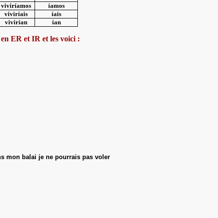
viviríamos
íamos
viviríais
íais
vivirían
ían
en ER et IR et les voici :
s mon balai je ne pourrais pas voler