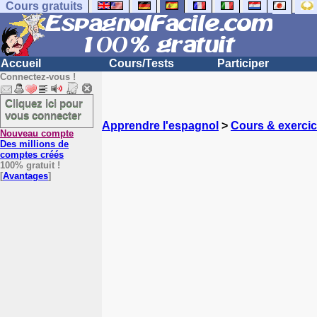
Cours gratuits
Accueil
Cours/Tests
Participer
Connectez-vous !
Cliquez ici pour
vous connecter
Apprendre l'espagnol
>
Cours & exerci
Nouveau compte
Des millions de
comptes créés
100% gratuit !
[
Avantages
]