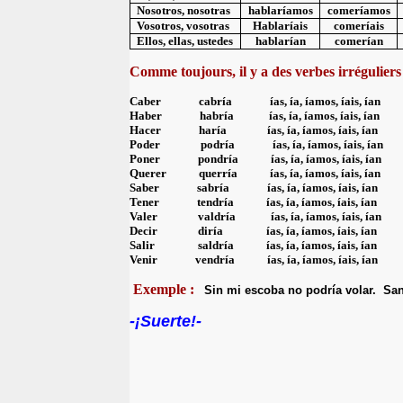
Nosotros, nosotras
hablaríamos
comeríamos
Vosotros, vosotras
Hablaríais
comeríais
Ellos, ellas, ustedes
hablarían
comerían
Comme toujours, il y a des verbes irréguliers 
Caber
cabr
ía
ías, ía, íamos, íais, ían
Haber
habr
ía
ías, ía, íamos, íais, ían
Hacer
har
ía
ías, ía, íamos, íais, ían
Poder
podr
ía
ías, ía, íamos, íais, ían
Poner
pondr
ía
ías, ía, íamos, íais, ían
Querer
q
uerr
ía
ías, ía, íamos, íais, ían
S
aber
sabr
ía
ías, ía, íamos, íais, ían
Tener
tendr
ía
ías, ía, íamos, íais, ían
Valer
valdr
ía
ías, ía, íamos, íais, ían
Decir
dir
ía
ías, ía, íamos, íais, ían
Salir
saldr
ía
ías, ía, íamos, íais, ían
Venir
vendr
ía
ías, ía, íamos, íais, ían
Exemple :
Sin mi escoba no podría volar. San
-¡Suerte!-