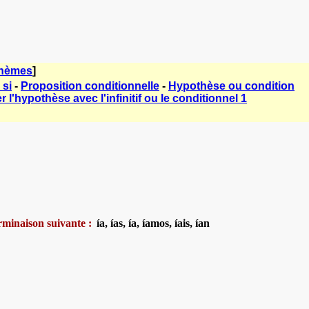
thèmes
]
 si
-
Proposition conditionnelle
-
Hypothèse ou condition
 l'hypothèse avec l'infinitif ou le conditionnel 1
terminaison suivante :
ía, ías, ía, íamos, íais, ían