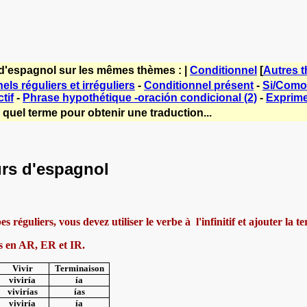
 d'espagnol sur les mêmes thèmes : |
Conditionnel
[
Autres 
els réguliers et irréguliers
-
Conditionnel présent
-
Si/Como
tif
-
Phrase hypothétique -oración condicional (2)
-
Exprimer
 quel terme pour obtenir une traduction...
urs d'espagnol
s réguliers, vous devez utiliser le verbe à
l'infinitif et ajouter la 
es en AR, ER et IR.
Vivir
Terminaison
viviría
ía
vivirías
ías
viviría
ía