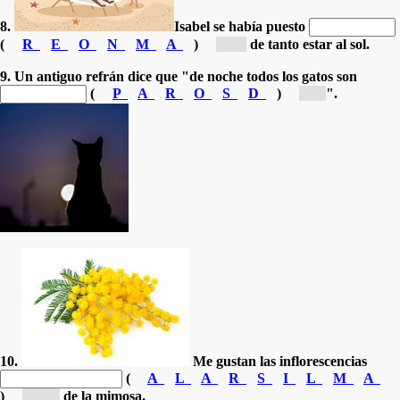
8.
Isabel se había puesto
(
R
E
O
N
M
A
)
[m...]
de tanto estar al sol.
9. Un antiguo refrán dice que "de noche todos los gatos son
(
P
A
R
O
S
D
)
[p...]
".
10.
Me gustan las inflorescencias
(
A
L
A
R
S
I
L
M
A
)
[am...]
de la mimosa.