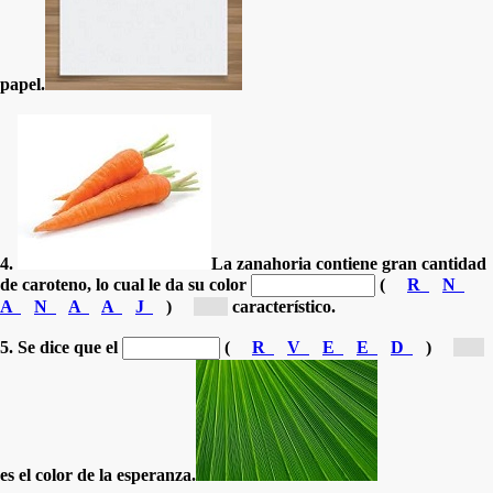
papel.
4.
La zanahoria contiene gran cantidad
de caroteno, lo cual le da su color
(
R
N
A
N
A
A
J
)
[n...]
característico.
5. Se dice que el
(
R
V
E
E
D
)
[v...]
es el color de la esperanza.