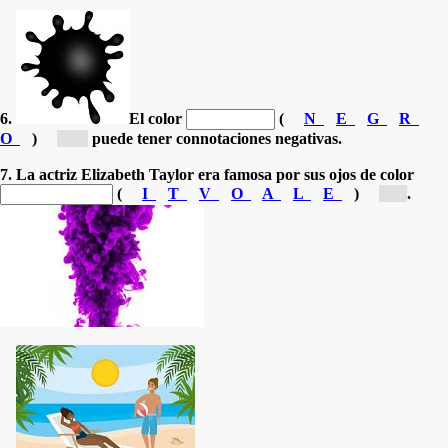
6.
El color
(
N
E
G
R
O
)
[n...]
puede tener connotaciones negativas.
7. La actriz Elizabeth Taylor era famosa por sus ojos de color
(
I
T
V
O
A
L
E
)
[v...]
.