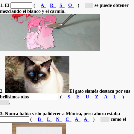
1. El
(
A
R
S
O
)
[r...]
se puede obtener
mezclando el blanco y el carmín.
2.
El gato siamés destaca por sus
bellísimos ojos
(
S
E
U
Z
A
L
)
[a...]
.
3. Nunca había visto palidecer a Mónica, pero ahora estaba
(
B
L
N
C
A
A
)
[b...]
como el