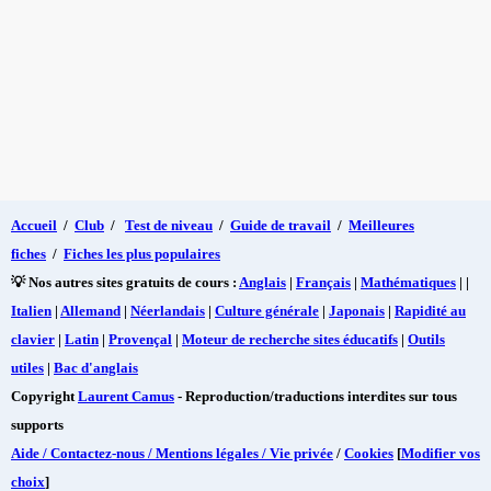
Accueil
/
Club
/
Test de niveau
/
Guide de travail
/
Meilleures
fiches
/
Fiches les plus populaires
💡 Nos autres sites gratuits de cours :
Anglais
|
Français
|
Mathématiques
| |
Italien
|
Allemand
|
Néerlandais
|
Culture générale
|
Japonais
|
Rapidité au
clavier
|
Latin
|
Provençal
|
Moteur de recherche sites éducatifs
|
Outils
utiles
|
Bac d'anglais
Copyright
Laurent Camus
- Reproduction/traductions interdites sur tous
supports
Aide / Contactez-nous / Mentions légales / Vie privée
/
Cookies
[
Modifier vos
choix
]