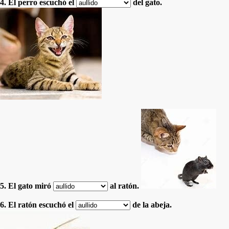
4. El perro escuchó el
del gato.
5. El gato miró
al ratón.
6. El ratón escuchó el
de la abeja.