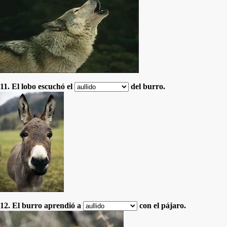
11. El lobo escuchó el
del burro.
12. El burro aprendió a
con el pájaro.