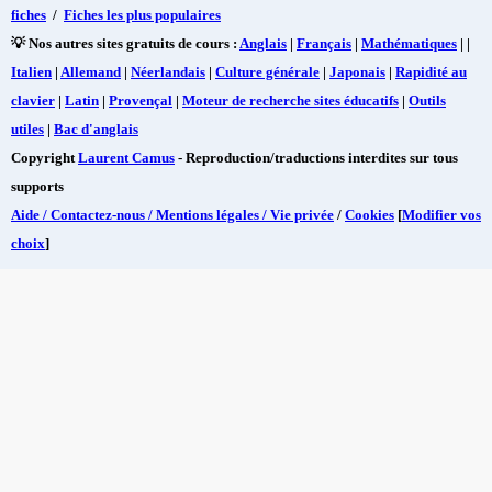
fiches
/
Fiches les plus populaires
💡 Nos autres sites gratuits de cours :
Anglais
|
Français
|
Mathématiques
| |
Italien
|
Allemand
|
Néerlandais
|
Culture générale
|
Japonais
|
Rapidité au
clavier
|
Latin
|
Provençal
|
Moteur de recherche sites éducatifs
|
Outils
utiles
|
Bac d'anglais
Copyright
Laurent Camus
- Reproduction/traductions interdites sur tous
supports
Aide / Contactez-nous / Mentions légales / Vie privée
/
Cookies
[
Modifier vos
choix
]