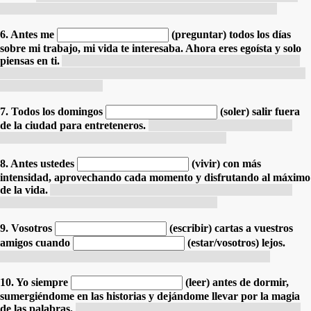
avec un charme et une histoire palpables dans chaque coin.
6. Antes me
(preguntar) todos los días
sobre mi trabajo, mi vida te interesaba. Ahora eres egoísta y solo
piensas en ti.
Avant, tu me posais des questions tous les jours sur
mon travail, ma vie t'intéressait. Maintenant, tu es égoïste et tu ne
penses qu'à toi-même.
7. Todos los domingos
(soler) salir fuera
de la ciudad para entreteneros.
Tous les dimanches, vous aviez
l'habitude de sortir de la ville pour vous divertir.
8. Antes ustedes
(vivir) con más
intensidad, aprovechando cada momento y disfrutando al máximo
de la vida.
Avant, vous viviez avec plus d'intensité, profitant de
chaque instant et appréciant pleinement la vie.
9. Vosotros
(escribir) cartas a vuestros
amigos
cuando
(estar/vosotros) lejos.
Vous écriviez des lettres à vos amis lorsque vous étiez loin.
10. Yo siempre
(leer) antes de dormir,
sumergiéndome en las historias y dejándome llevar por la magia
de las palabras.
Je lisais toujours avant de dormir, me plongeant