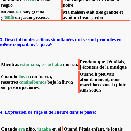
negro.
noire
Mi casa
era
muy grande
Ma maison était très grande et
tenía
y
un jardín precioso.
avait un beau jardin
3. Description des actions simultanées qui se sont produites en
même temps dans le passé:
Pendant que j'étudiais,
Mientras
estudiaba
,
escuchaba
música.
j'écoutais de la musique
Quand il pleuvait
Cuando
llovía
con fuerza,
abondamment, nous
nosotros
caminábamos
bajo la lluvia
marchions sous la pluie
sin preocupaciones.
sans soucis
4. Expression de l'âge et de l'heure dans le passé:
Cuando
era
niño,
jugaba
en el
Quand j'étais enfant, je jouais