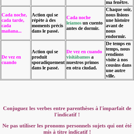
ma fenêtre.
Chaque soir,
Cada noche,
Action qui se
nous lisions
Cada noche
cada tarde,
répète à des
une histoire
leíamos
un cuento
cada
moments précis
avant de
antes de dormir.
mañana...
dans le passé.
nous
endormir.
De temps en
temps, nous
Action qui se
De vez en cuando
rendions
De vez en
produit
visitábamos
a
visite à nos
cuando
sporadiquement
nuestros primos
cousins dans
dans le passé.
en otra ciudad.
une autre
ville.
Conjuguez les verbes entre parenthèses à l'imparfait de
l'indicatif !
Ne pas utiliser les pronoms personnels sujets qui ont été
mis à titre indicatif !