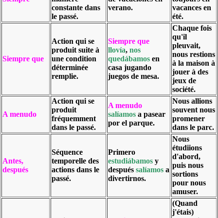
constante dans
verano.
vacances en
le passé.
été.
Chaque fois
qu'il
Action qui se
Siempre que
pleuvait,
produit suite à
llovía
,
nos
nous restions
Siempre que
une condition
quedábamos
en
à la maison à
déterminée
casa jugando
jouer à des
remplie.
juegos de mesa.
jeux de
société.
Action qui se
Nous allions
A menudo
produit
souvent nous
A menudo
salíamos
a pasear
fréquemment
promener
por el parque.
dans le passé.
dans le parc.
Nous
étudiions
Séquence
Primero
d'abord,
Antes,
temporelle des
estudiábamos
y
puis nous
después
actions dans le
después
salíamos
a
sortions
passé.
divertirnos.
pour nous
amuser.
(Quand
j'étais)