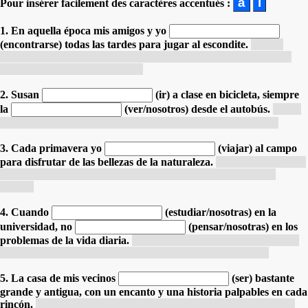
Pour insérer facilement des caractères accentués :
1. En aquella época mis amigos y yo
(encontrarse) todas las tardes para jugar al escondite.
À cette
époque, mes amis et moi nous nous rencontrions tous les après-
midi pour jouer à cache-cache.
2. Susan
(ir) a clase en bicicleta,
siempre
la
(ver/nosotros) desde el autobús.
Susan
allait en classe à vélo, nous la voyions toujours depuis le bus.
3. Cada primavera yo
(viajar) al campo
para disfrutar de las bellezas de la naturaleza.
Chaque printemps,
je me rendais à la campagne pour profiter des beautés de la
nature.
4. Cuando
(estudiar/nosotras) en la
universidad,
no
(pensar/nosotras) en los
problemas de la vida diaria.
Quand nous étudiions à l’université,
nous ne pensions pas aux problèmes de la vie quotidienne.
5. La casa de mis vecinos
(ser) bastante
grande y antigua, con un encanto y una historia palpables en cada
rincón.
La maison de mes voisins était assez grande et ancienne,