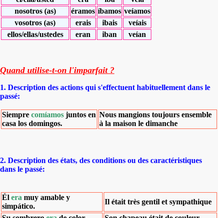
nosotros (as)
éramos
íbamos
veíamos
vosotros (as)
erais
ibais
veíais
ellos/ellas/ustedes
eran
iban
veían
Quand utilise-t-on l'imparfait ?
1. Description des actions qui s'effectuent habituellement dans le
passé:
Siempre
comíamos
juntos en
Nous mangions toujours ensemble
casa los domingos.
à la maison le dimanche
2. Description des états, des conditions ou des caractéristiques
dans le passé:
Él
era
muy amable y
Il était très gentil et sympathique
simpático.
Su sombrero
era
de color
Son chapeau était de couleur