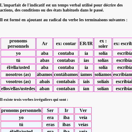
L'imparfait de l'indicatif est un temps verbal utilisé pour décrire des
actions, des conditions ou des états habituels dans le passé.
Il est formé en ajoutant au radical du verbe les terminaisons suivantes :
pronoms
ex :
Ar
ex: contar
ER/IR
ex: escri
personnels
soler
yo
aba
contaba
ía
solía
escribí
tú
abas
contabas
ías
solías
escribía
él/ella/usted
aba
contaba
ía
solía
escribí
nosotros (as)
ábamos
contábamos
íamos
solíamos
escribía
vosotros (as)
abais
contabais
íais
solíais
escribía
ellos/ellas/ustedes
aban
contaban
ían
solían
escribía
Il existe trois verbes irréguliers qui sont :
pronoms personnels
Ser
Ir
Ver
yo
era
iba
veía
tú
eras
ibas
veías
él/ella/usted
era
iba
veía