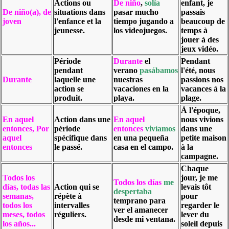
Actions ou
De niño
,
solía
enfant, je
De niño(a), de
situations dans
pasar mucho
passais
joven
l'enfance et la
tiempo jugando a
beaucoup de
jeunesse.
los videojuegos.
temps à
jouer à des
jeux vidéo.
Période
Durante
el
Pendant
pendant
verano
pasábamos
l'été, nous
Durante
laquelle une
nuestras
passions nos
action se
vacaciones en la
vacances à la
produit.
playa.
plage.
À l'époque,
En aquel
Action dans une
En aquel
nous vivions
entonces, Por
période
entonces
vivíamos
dans une
aquel
spécifique dans
en una pequeña
petite maison
entonces
le passé.
casa en el campo.
à la
campagne.
Chaque
Todos los
jour, je me
Todos los días
me
días, todas las
Action qui se
levais tôt
despertaba
semanas,
répète à
pour
temprano para
todos los
intervalles
regarder le
ver el amanecer
meses, todos
réguliers.
lever du
desde mi ventana.
los años...
soleil depuis