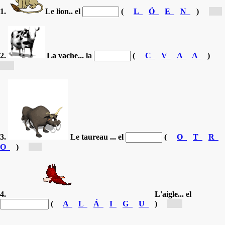
1.
Le lion.. el
(
L
Ó
E
N
)
[l...]
2.
La vache... la
(
C
V
A
A
)
[v...]
3.
Le taureau ... el
(
O
T
R
O
)
[t...]
4.
L'aigle... el
(
A
L
Á
I
G
U
)
[á...]