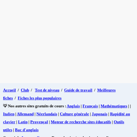
Accueil
/
Club
/
Test de niveau
/
Guide de travail
/
Meilleures
fiches
/
Fiches les plus populaires
💡 Nos autres sites gratuits de cours :
Anglais
|
Français
|
Mathématiques
| |
Italien
|
Allemand
|
Néerlandais
|
Culture générale
|
Japonais
|
Rapidité au
clavier
|
Latin
|
Provençal
|
Moteur de recherche sites éducatifs
|
Outils
utiles
|
Bac d'anglais