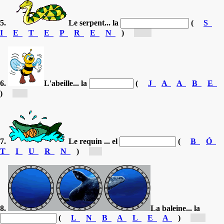
5.
Le serpent... la
(
S
I
E
T
E
P
R
E
N
)
[se...]
6.
L'abeille... la
(
J
A
A
B
E
)
[a...]
7.
Le requin ... el
(
B
Ó
T
I
U
R
N
)
[t...]
8.
La baleine... la
(
L
N
B
A
L
E
A
)
[b...]