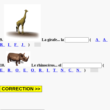
9.
La girafe... la
(
A
A
R
I
F
J
)
[j...]
10.
Le rhinocéros... el
(
E
R
O
E
O
R
I
T
N
C
N
)
[ri...]