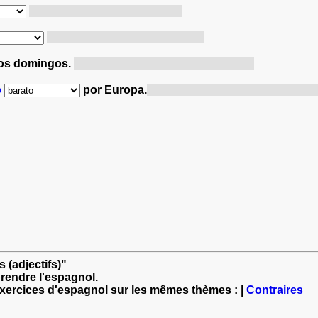
Le spectacle était ennuyeux.
Le ciel s'obscurcit peu à peu.
os domingos.
Le musée est ouvert le dimanche.
o
por Europa.
L'an passé, nous avons fait un
 (adjectifs)"
rendre l'espagnol.
exercices d'espagnol sur les mêmes thèmes : |
Contraires