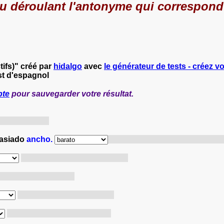
 déroulant l'antonyme qui correspond à 
ifs)" créé par
hidalgo
avec
le générateur de tests - créez vo
st d'espagnol
pte
pour sauvegarder votre résultat.
erre est vide.
masiado
ancho.
Pedro porte un costume qui est
Son geste fut très généreux.
n pull-over est sale.
Le paquet était très lourd.
Cette voiture est très chère.