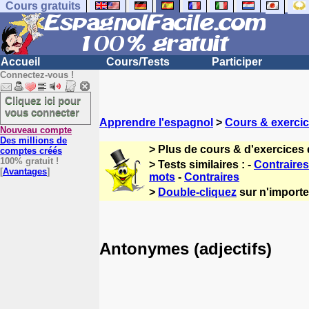
Cours gratuits
Accueil
Cours/Tests
Participer
Connectez-vous !
Cliquez ici pour
vous connecter
Apprendre l'espagnol
>
Cours & exerci
Nouveau compte
Des millions de
> Plus de cours & d'exercices
comptes créés
100% gratuit !
> Tests similaires : -
Contraires
[
Avantages
]
mots
-
Contraires
>
Double-cliquez
sur n'importe
Antonymes (adjectifs)