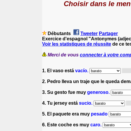
Choisir dans le menu
Débutants
Tweeter
Partager
Exercice d'espagnol "Antonymes (adject
Voir les statistiques de réussite
de ce te
Merci de vous
connecter à votre com
1. El vaso está
vacío.
Le v
2. Pedro lleva un traje que le queda de
3. Su gesto fue muy
generoso.
4. Tu jersey está
sucio.
To
5. El paquete era muy
pesado
6. Este coche es muy
caro.