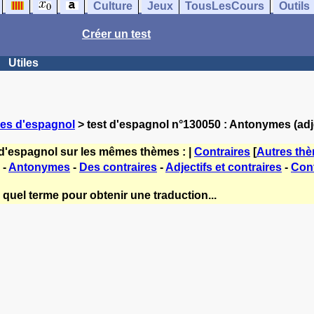
Culture
Jeux
TousLesCours
Outils
Créer un test
Utiles
ces d'espagnol
> test d'espagnol n°130050 : Antonymes (adje
 d'espagnol sur les mêmes thèmes : |
Contraires
[
Autres th
-
Antonymes
-
Des contraires
-
Adjectifs et contraires
-
Cont
 quel terme pour obtenir une traduction...