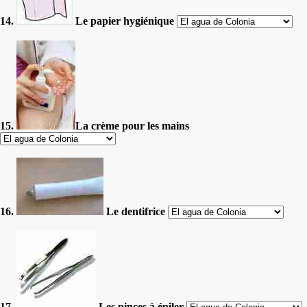
14.
Le papier hygiénique
15.
La crème pour les mains
16.
Le dentifrice
17.
Les pinces à épiler