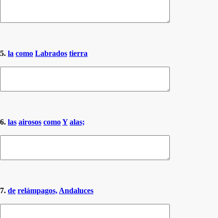
5.
la
como
Labrados
tierra
6.
las
airosos
como
Y
alas;
7.
de
relámpagos,
Andaluces