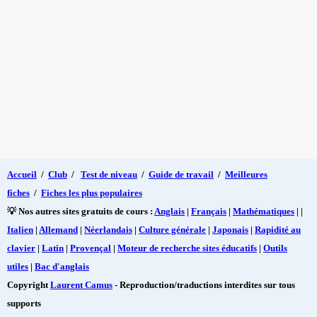
Accueil
/
Club
/
Test de niveau
/
Guide de travail
/
Meilleures
fiches
/
Fiches les plus populaires
💡 Nos autres sites gratuits de cours :
Anglais
|
Français
|
Mathématiques
| |
Italien
|
Allemand
|
Néerlandais
|
Culture générale
|
Japonais
|
Rapidité au
clavier
|
Latin
|
Provençal
|
Moteur de recherche sites éducatifs
|
Outils
utiles
|
Bac d'anglais
Copyright
Laurent Camus
- Reproduction/traductions interdites sur tous
supports