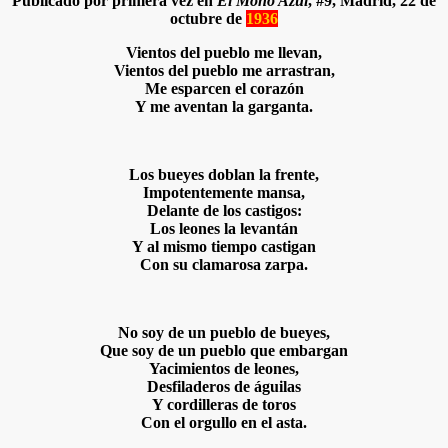
Publicado por primera vez en
El Mono Azul
, #9, Madrid, 22 de
octubre de
1936
Vientos del pueblo me llevan,
Vientos del pueblo me arrastran,
Me esparcen el corazón
Y me aventan la garganta.
Los bueyes doblan la frente,
Impotentemente mansa,
Delante de los castigos:
Los leones la levantán
Y al mismo tiempo castigan
Con su clamarosa zarpa.
No soy de un pueblo de bueyes,
Que soy de un pueblo que embargan
Yacimientos de leones,
Desfiladeros de águilas
Y cordilleras de toros
Con el orgullo en el asta.