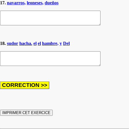
17.
navarros,
leoneses,
dueños
18.
sudor
hacha.
el
el
hambre,
y
Del