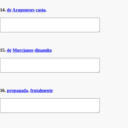
14.
de
Aragoneses
casta,
15.
de
Murcianos
dinamita
16.
propagada,
frutalmente