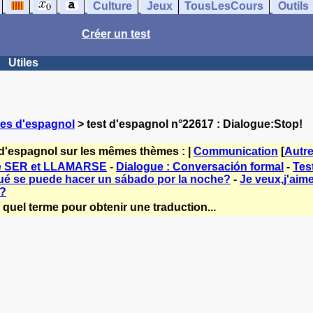
Culture
Jeux
TousLesCours
Outils
Créer un test
Utiles
ces d'espagnol
> test d'espagnol n°22617 : Dialogue:Stop!
 d'espagnol sur les mêmes thèmes : |
Communication
[
Autr
de SER et LLAMARSE
-
Dialogue : Conversación formal
-
Tes
Qué se puede hacer un sábado por la noche?
-
Je veux,j'aime
.?
 quel terme pour obtenir une traduction...