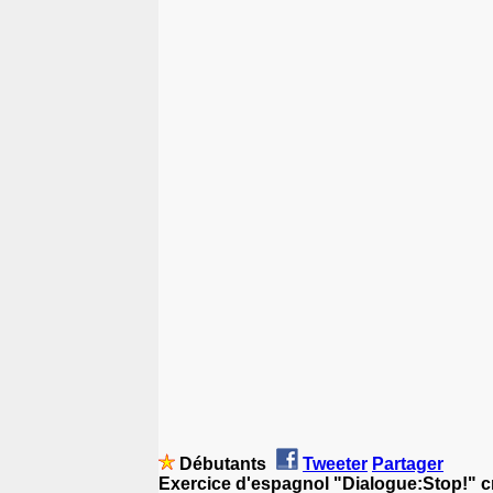
Débutants
Tweeter
Partager
Exercice d'espagnol "Dialogue:Stop!" c