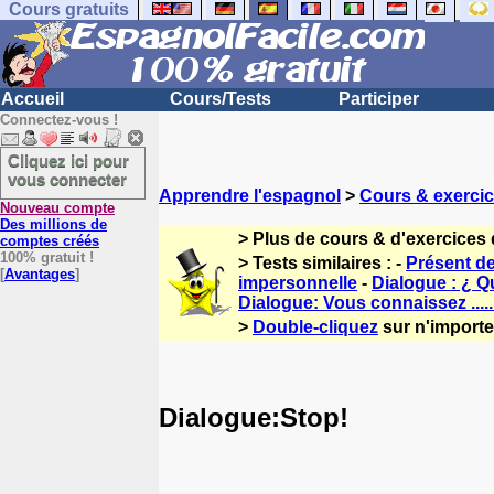
Cours gratuits
Accueil
Cours/Tests
Participer
Connectez-vous !
Cliquez ici pour
vous connecter
Apprendre l'espagnol
>
Cours & exerci
Nouveau compte
Des millions de
> Plus de cours & d'exercices
comptes créés
100% gratuit !
> Tests similaires : -
Présent 
[
Avantages
]
impersonnelle
-
Dialogue : ¿ 
Dialogue: Vous connaissez ....
>
Double-cliquez
sur n'importe
Dialogue:Stop!