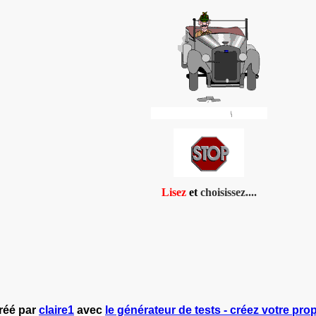
Lisez
et
choisissez....
réé par
claire1
avec
le générateur de tests - créez votre prop