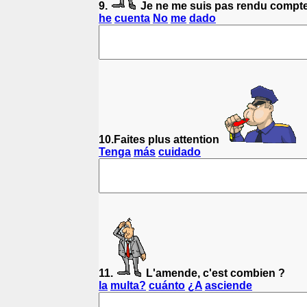
9.
Je ne me suis pas rendu compt
he
cuenta
No
me
dado
10.Faites plus attention
Tenga
más
cuidado
11.
L'amende, c'est combien ?
la
multa?
cuánto
¿A
asciende