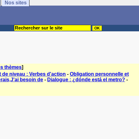
Nos sites
es thèmes
]
t de niveau : Verbes d'action
-
Obligation personnelle et
rais,J'ai besoin de
-
Dialogue : ¿dónde está el metro?
-