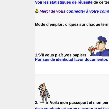
Voir les statistiques de réussite
de ce te
Merci de vous
connecter à votre com
Mode d'emploi : cliquez sur chaque term
1.S'il vous plaît ,vos papiers
Por
sus
de
identidad
favor
documentos
2.
Voilà mon passeport et mon per
de
y
conducir
mi
carné
pasaporte
mi
tie