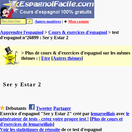
Autres matières
| 🔸
Mon compte
Apprendre l'espagnol
>
Cours & exercices d'espagnol
> test
d'espagnol n°26899 : Ser y Estar 2
> Plus de cours & d'exercices d'espagnol sur les mêmes
thèmes : |
Etre
[
Autres thèmes
]
Ser y Estar 2
Débutants
Tweeter
Partager
Exercice d'espagnol "Ser y Estar 2" créé par
lemarseillais
avec
le
générateur de tests - créez votre propre test !
[
Plus de cours et
d'exercices de lemarseillais
]
Voir les statistiques de réussite
de ce test d'espagnol