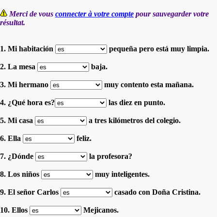
Merci de vous
connecter à votre compte
pour sauvegarder votre
résultat.
1. Mi habitación
pequeña pero está muy limpia.
2. La mesa
baja.
3. Mi hermano
muy contento esta mañana.
4. ¿Qué hora es?
las diez en punto.
5. Mi casa
a tres kilómetros del colegio.
6. Ella
feliz.
7. ¿Dónde
la profesora?
8. Los niños
muy inteligentes.
9. El señor Carlos
casado con Doña Cristina.
10. Ellos
Mejicanos.