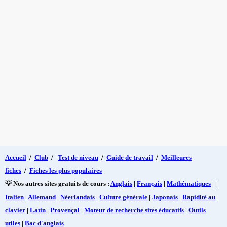
Accueil
/
Club
/
Test de niveau
/
Guide de travail
/
Meilleures
fiches
/
Fiches les plus populaires
💡 Nos autres sites gratuits de cours :
Anglais
|
Français
|
Mathématiques
| |
Italien
|
Allemand
|
Néerlandais
|
Culture générale
|
Japonais
|
Rapidité au
clavier
|
Latin
|
Provençal
|
Moteur de recherche sites éducatifs
|
Outils
utiles
|
Bac d'anglais