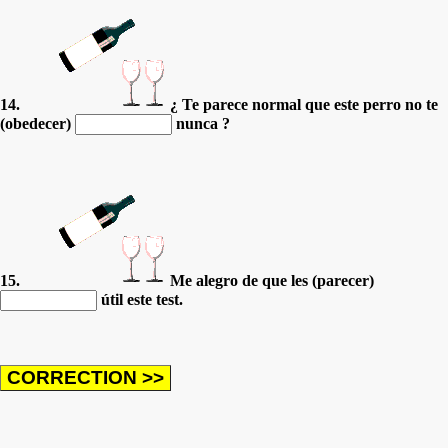
14.
¿ Te parece normal que este perro no te
(obedecer)
nunca ?
15.
Me alegro de que les (parecer)
útil este test.