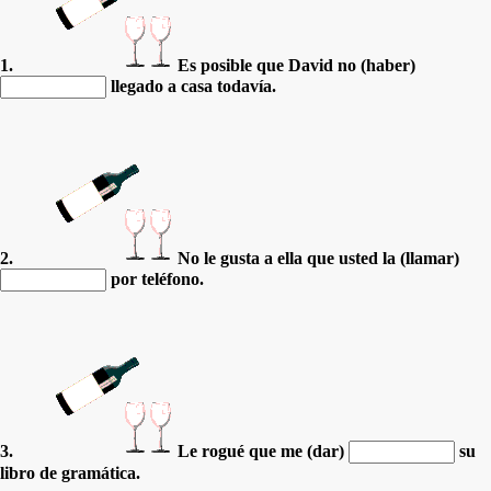
1.
Es posible que David no (haber)
llegado a casa todavía.
2.
No le gusta a ella que usted la (llamar)
por teléfono.
3.
Le rogué que me (dar)
su
libro de gramática.