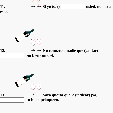
11.
Si yo (ser)
usted, no haría
esto.
12.
No conozco a nadie que (cantar)
tan bien como él.
13.
Sara quería que le (indicar) (yo)
un buen peluquero.