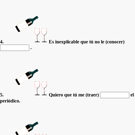
4.
Es inexplicable que tú no le (conocer)
.
5.
Quiero que tú me (traer)
el
periódico.