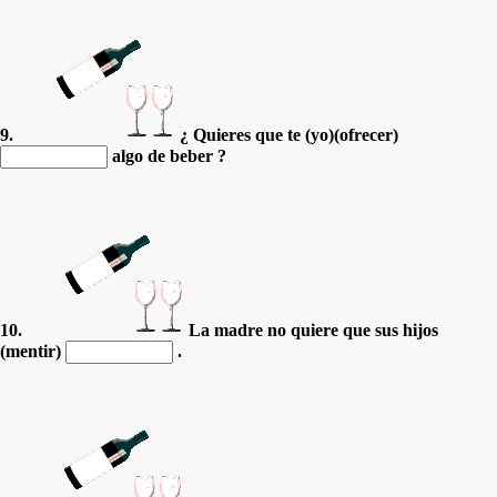
9.
¿ Quieres que te (yo)(ofrecer)
algo de beber ?
10.
La madre no quiere que sus hijos
(mentir)
.