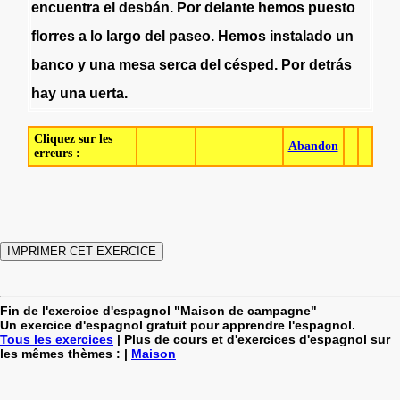
encuentra
el
desbán
.
Por
delante
hemos
puesto
florres
a
lo
largo
del
paseo
.
Hemos
instalado
un
banco
y
una
mesa
serca
del
césped
.
Por
detrás
hay
una
uerta
.
Cliquez sur les
Abandon
erreurs :
Fin de l'exercice d'espagnol "Maison de campagne"
Un exercice d'espagnol gratuit pour apprendre l'espagnol.
Tous les exercices
| Plus de cours et d'exercices d'espagnol sur
les mêmes thèmes : |
Maison