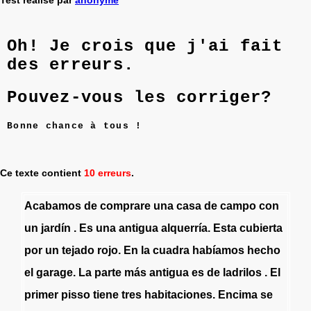
Oh! Je crois que j'ai fait
des erreurs.
Pouvez-vous les corriger?
Bonne chance à tous !
Ce texte contient
10 erreurs
.
Acabamos
de
comprare
una
casa
de
campo
con
un
jardín
.
Es
una
antigua
alquerría
.
Esta
cubierta
por
un
tejado
rojo
.
En
la
cuadra
habíamos
hecho
el
garage
.
La
parte
más
antigua
es
de
ladrilos
.
El
primer
pisso
tiene
tres
habitaciones
.
Encima
se