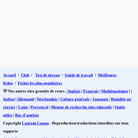
Accueil
/
Club
/
Test de niveau
/
Guide de travail
/
Meilleures
fiches
/
Fiches les plus populaires
💡 Nos autres sites gratuits de cours :
Anglais
|
Français
|
Mathématiques
| |
Italien
|
Allemand
|
Néerlandais
|
Culture générale
|
Japonais
|
Rapidité au
clavier
|
Latin
|
Provençal
|
Moteur de recherche sites éducatifs
|
Outils
utiles
|
Bac d'anglais
Copyright
Laurent Camus
- Reproduction/traductions interdites sur tous
supports