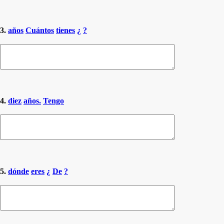
3.
años
Cuántos
tienes
¿
?
4.
diez
años.
Tengo
5.
dónde
eres
¿
De
?