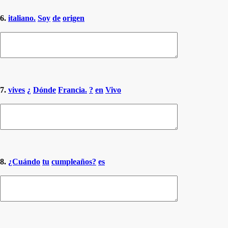
6.
italiano.
Soy
de
origen
7.
vives
¿
Dónde
Francia.
?
en
Vivo
8.
¿Cuándo
tu
cumpleaños?
es