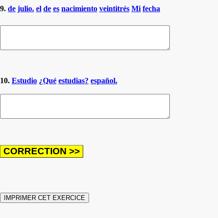
9.
de
julio.
el
de
es
nacimiento
veintitrés
Mi
fecha
10.
Estudio
¿Qué
estudias?
español.