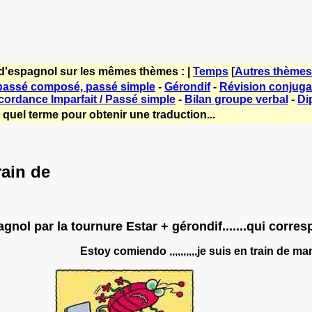
 d'espagnol sur les mêmes thèmes : |
Temps
[
Autres thèmes
 passé composé, passé simple
-
Gérondif
-
Révision conjuga
ordance Imparfait / Passé simple
-
Bilan groupe verbal
-
Di
 quel terme pour obtenir une traduction...
rain de
gnol par la tournure Estar + gérondif.......qui corre
Estoy comiendo ,,,,,,,,,,je suis en train de m