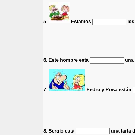
5.
Estamos
los
6. Este hombre está
una 
7.
Pedro y Rosa están
8. Sergio está
una tarta 