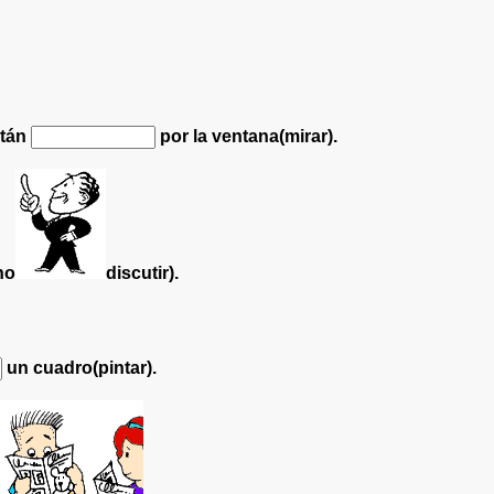
stán
por la ventana(mirar).
ho
discutir).
un cuadro(pintar).