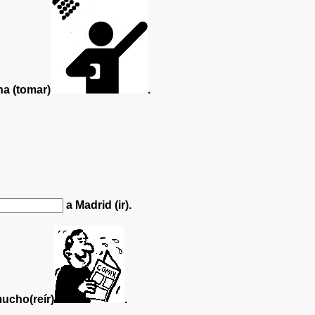
a (tomar)
.
a Madrid (ir).
ucho(reír)
.