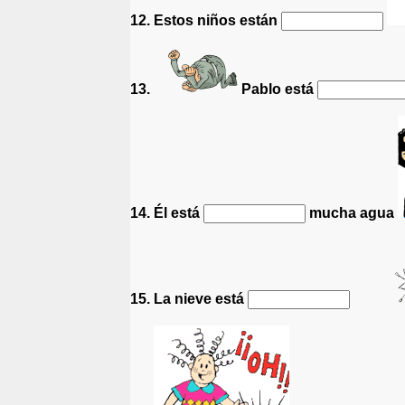
12. Estos niños están
13.
Pablo está
14. Él está
mucha agua
15. La nieve está