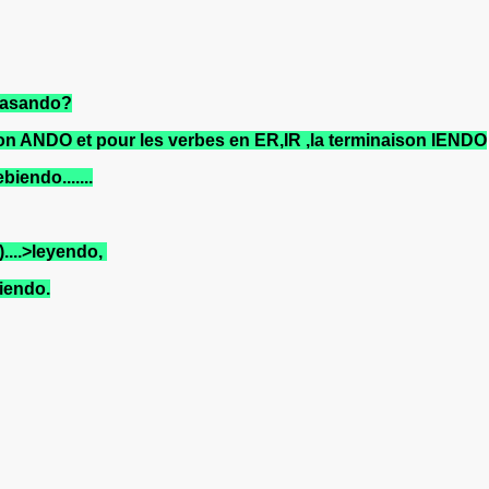
á pasando?
ison ANDO et pour les verbes en ER,IR ,la terminaison IENDO
ebiendo.......
e)....>leyendo,
miendo.