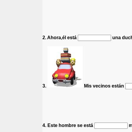
2. Ahora,él está
una duch
3.
Mis vecinos están
4. Este hombre se está
m