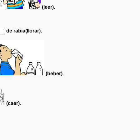
(leer).
de rabia(llorar).
(beber).
(caer).