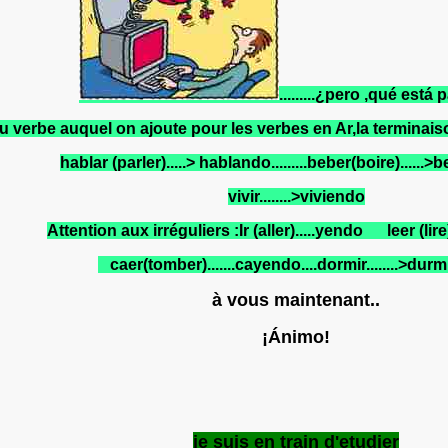
.........¿pero ,qué est
l du verbe auquel on ajoute pour les verbes en Ar,la termina
hablar (parler).....> hablando.........beber(boire)......>b
vivir........>viviendo
Attention aux irréguliers :Ir (aller).....yendo leer (lir
caer(tomber).......cayendo....dormir........>dur
à vous maintenant..
¡Ánimo!
je suis en train d'etudier