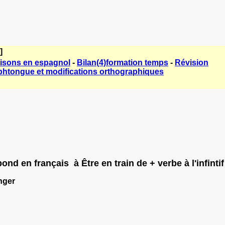
]
isons en espagnol
-
Bilan(4)formation temps
-
Révision
phtongue et modifications orthographiques
spond en français
à Être en train de + verbe à l'infintif
anger