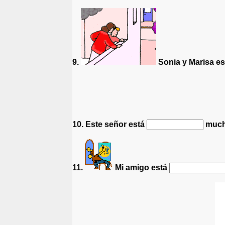
9.
Sonia y Marisa e
10. Este señor está
muc
11.
Mi amigo está