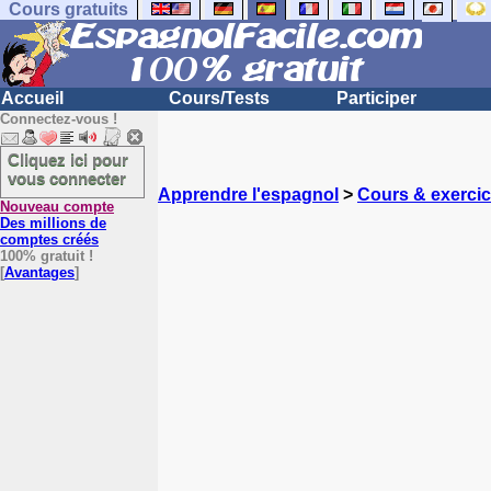
Cours gratuits
Accueil
Cours/Tests
Participer
Connectez-vous !
Cliquez ici pour
vous connecter
Apprendre l'espagnol
>
Cours & exerci
Nouveau compte
Des millions de
comptes créés
100% gratuit !
[
Avantages
]