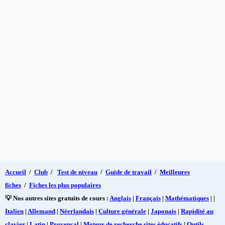
Accueil
/
Club
/
Test de niveau
/
Guide de travail
/
Meilleures
fiches
/
Fiches les plus populaires
💡 Nos autres sites gratuits de cours :
Anglais
|
Français
|
Mathématiques
| |
Italien
|
Allemand
|
Néerlandais
|
Culture générale
|
Japonais
|
Rapidité au
clavier
|
Latin
|
Provençal
|
Moteur de recherche sites éducatifs
|
Outils