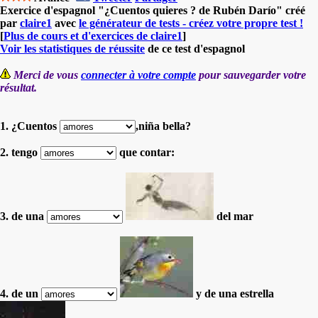
Exercice d'espagnol "¿Cuentos quieres ? de Rubén Darío" créé
par
claire1
avec
le générateur de tests - créez votre propre test !
[
Plus de cours et d'exercices de claire1
]
Voir les statistiques de réussite
de ce test d'espagnol
Merci de vous
connecter à votre compte
pour sauvegarder votre
résultat.
1. ¿Cuentos
,niña bella?
2. tengo
que contar:
3. de una
del mar
4. de un
y de una estrella