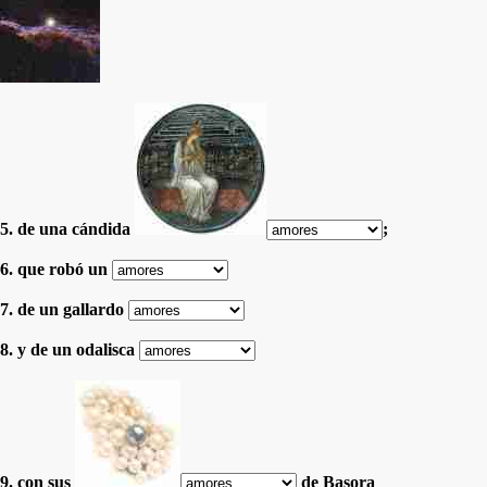
5. de una cándida
;
6. que robó un
7. de un gallardo
8. y de un odalisca
9. con sus
de Basora