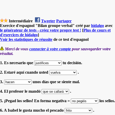
Intermédiaire
Tweeter
Partager
Exercice d'espagnol "Bilan groupe verbal" créé par
hidalgo
avec
le générateur de tests - créez votre propre test !
[
Plus de cours et
d'exercices de hidalgo
]
Voir les statistiques de réussite
de ce test d'espagnol
Merci de vous
connecter à votre compte
pour sauvegarder votre
résultat.
1. Es necesario que
tu decisión.
2. Estaré aquí cuando usted
.
3.
unos días que se siente mal.
4. El profesor le mandó
.
5.
¡
Pegad los sellos
!
En forma negativa =
los sellos.
6. A Isabel le gusta mucho el pescado
.