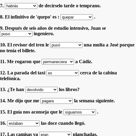
7.
de decírselo tarde o temprano.
8. El infinitivo de 'quepo' es :
.
9. Después de seis años de estudio intensivo, Juan se
ingeniero.
10. El revisor del tren le
una multa a José porque
no tenía el billete.
11. Me rogaron que
a Cádiz.
12. La parada del taxi
cerca de la cabina
telefónica.
13. ¿Te han
los libros?
14. Me dijo que me
la semana siguiente.
15. El guía nos aconseja que le
.
16.
las doce cuando llegó.
17. Las camisas ya
planchadas.