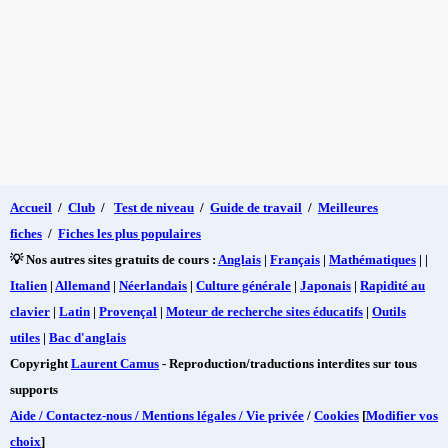
Accueil
/
Club
/
Test de niveau
/
Guide de travail
/
Meilleures
fiches
/
Fiches les plus populaires
💡 Nos autres sites gratuits de cours :
Anglais
|
Français
|
Mathématiques
| |
Italien
|
Allemand
|
Néerlandais
|
Culture générale
|
Japonais
|
Rapidité au
clavier
|
Latin
|
Provençal
|
Moteur de recherche sites éducatifs
|
Outils
utiles
|
Bac d'anglais
Copyright
Laurent Camus
- Reproduction/traductions interdites sur tous
supports
Aide / Contactez-nous / Mentions légales / Vie privée
/
Cookies
[
Modifier vos
choix
]