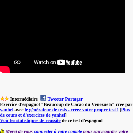
Intermédiaire
Tweeter
Partager
Exercice d'espagnol "Beaucoup de Cacao du Venezuela" créé par
yanhel
avec
le générateur de tests - créez votre propre test !
[
Plus
de cours et d'exercices de yanhel
]
Voir les statistiques de réussite
de ce test d'espagnol
Merci de vous
connecter à votre compte
pour sauvegarder votre