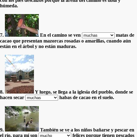
con los pies descalzos porque la arena del camino es tibia y
húmeda.
7.
En el camino se ven
matas de
cacao que presentan mazorcas rosadas o amarillas, cuando aún
están en el árbol y no están maduras.
8.
Y luego, se llega a la iglesia del pueblo, donde se
hacen secar
habas de cacao en el suelo.
9.
También se ve a los niños bañarse y pescar en
el río, para mí son
felices porque tienen pescados