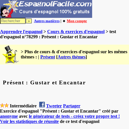
Autres matières
| 🔸
Mon compte
Apprendre l'espagnol
>
Cours & exercices d'espagnol
> test
d'espagnol n°78299 : Présent : Gustar et Encantar
> Plus de cours & d'exercices d'espagnol sur les mêmes
thèmes : |
Présent
[
Autres thèmes
]
Présent : Gustar et Encantar
Intermédiaire
Tweeter
Partager
Exercice d'espagnol "Présent : Gustar et Encantar" créé par
anonyme
avec
le générateur de tests - créez votre propre test !
Voir les statistiques de réussite
de ce test d'espagnol