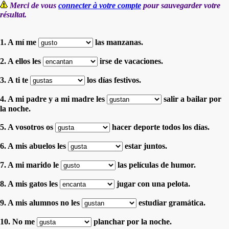
Merci de vous
connecter à votre compte
pour sauvegarder votre
résultat.
1. A mí me
las manzanas.
2. A ellos les
irse de vacaciones.
3. A ti te
los días festivos.
4. A mi padre y a mi madre les
salir a bailar por
la noche.
5. A vosotros os
hacer deporte todos los días.
6. A mis abuelos les
estar juntos.
7. A mi marido le
las películas de humor.
8. A mis gatos les
jugar con una pelota.
9. A mis alumnos no les
estudiar gramática.
10. No me
planchar por la noche.