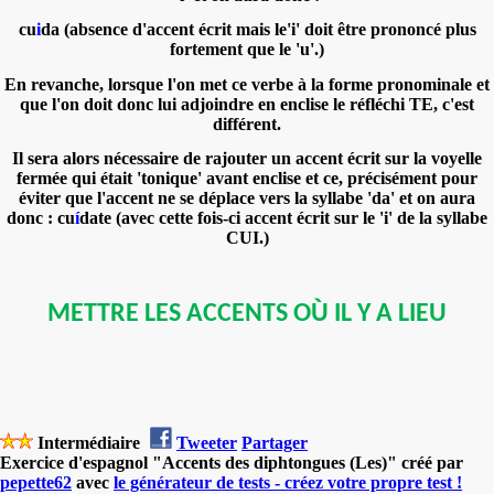
cu
i
da (absence d'accent écrit mais le'i' doit être prononcé plus
fortement que le 'u'.)
En revanche, lorsque l'on met ce verbe à la forme pronominale et
que l'on doit donc lui adjoindre en enclise le réfléchi TE, c'est
différent.
Il sera alors nécessaire de rajouter un accent écrit sur la voyelle
fermée qui était 'tonique' avant enclise et ce, précisément pour
éviter que l'accent ne se déplace vers la syllabe 'da' et on aura
donc : cu
í
date (avec cette fois-ci accent écrit sur le 'i' de la syllabe
CUI.)
METTRE LES ACCENTS OÙ IL Y A LIEU
Intermédiaire
Tweeter
Partager
Exercice d'espagnol "Accents des diphtongues (Les)" créé par
pepette62
avec
le générateur de tests - créez votre propre test !