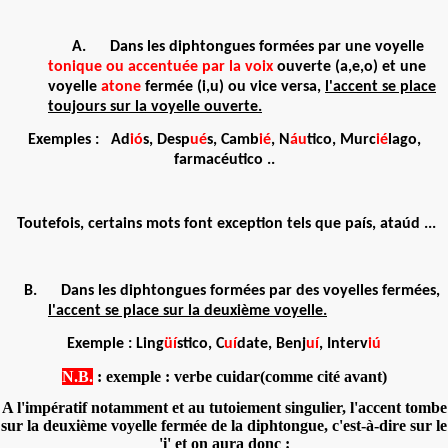
A.
Dans les diphtongues formées par une voyelle
tonique ou accentuée par la voix
ouverte (
a,e,o
) et une
voyelle
atone
fermée (
i,u
) ou vice versa,
l'accent se place
toujours sur
la voyelle ouverte
.
Exemples :
Ad
ió
s, Desp
ué
s, Camb
ié
, N
áu
tico, Murc
ié
lago,
farmacéutico ..
Toutefois, certains mots font exception tels que país, ataúd ...
B.
Dans les diphtongues formées par des voyelles fermées,
l'accent se place sur
la deuxième voyelle.
Exemple : Ling
üí
stico, C
uí
date, Benj
uí
, Interv
iú
N.B.
: exemple : verbe cuidar(comme cité avant)
A l'impératif notamment et au tutoiement singulier, l'accent tombe
sur la deuxième voyelle fermée de la diphtongue, c'est-à-dire sur le
'i' et on aura donc :