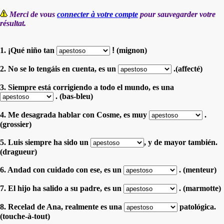
Merci de vous
connecter à votre compte
pour sauvegarder votre
résultat.
1.
¡
Qué niño tan
!
(mignon)
2. No se lo tengáis en cuenta, es un
.(affecté)
3. Siempre está corrigiendo a todo el mundo, es una
. (bas-bleu)
4. Me desagrada hablar con Cosme, es muy
.
(grossier)
5. Luis siempre ha sido un
, y de mayor también.
(dragueur)
6. Andad con cuidado con ese, es un
. (menteur)
7. El hijo ha salido a su padre, es un
. (marmotte)
8. Recelad de Ana, realmente es una
patológica.
(touche-à-tout)