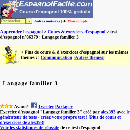
Autres matières
| 🔸
Mon compte
Apprendre l'espagnol
>
Cours & exercices d'espagnol
> test
d'espagnol n°86379 : Langage familier 3
> Plus de cours & d'exercices d'espagnol sur les mêmes
thèmes : |
Communication
[
Autres thèmes
]
Langage familier 3
Avancé
Tweeter
Partager
Exercice d'espagnol "Langage familier 3" créé par
alex393
avec
le
générateur de tests - créez votre propre test !
[
Plus de cours et
d'exercices de alex393
]
Voir les statistiques de réussite
de ce test d'espagnol