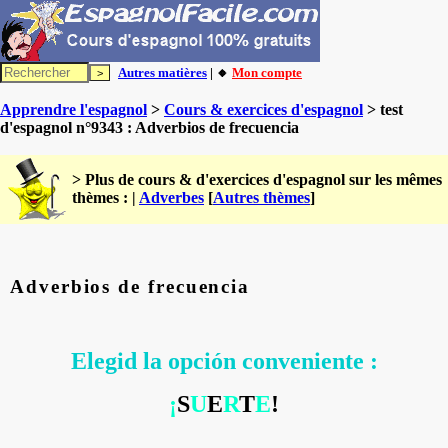
Autres matières
| 🔸
Mon compte
Apprendre l'espagnol
>
Cours & exercices d'espagnol
> test
d'espagnol n°9343 : Adverbios de frecuencia
> Plus de cours & d'exercices d'espagnol sur les mêmes
thèmes : |
Adverbes
[
Autres thèmes
]
Adverbios de frecuencia
Elegid la opción conveniente :
¡
S
U
E
R
T
E
!