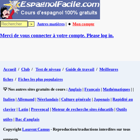
Autres matières
| 🔸
Mon compte
Merci de vous connecter à votre compte. Please log in.
Accueil
/
Club
/
Test de niveau
/
Guide de travail
/
Meilleures
fiches
/
Fiches les plus populaires
💡 Nos autres sites gratuits de cours :
Anglais
|
Français
|
Mathématiques
| |
Italien
|
Allemand
|
Néerlandais
|
Culture générale
|
Japonais
|
Rapidité au
clavier
|
Latin
|
Provençal
|
Moteur de recherche sites éducatifs
|
Outils
utiles
|
Bac d'anglais
Copyright
Laurent Camus
- Reproduction/traductions interdites sur tous
supports