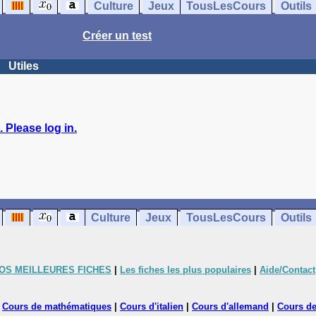
Culture
Jeux
TousLesCours
Outils
Créer un test
Utiles
 Please log in.
Culture
Jeux
TousLesCours
Outils
OS MEILLEURES FICHES
|
Les fiches les plus populaires
|
Aide/Contact
|
Cours de mathématiques
|
Cours d'italien
|
Cours d'allemand
|
Cours de