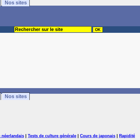
Nos sites
Nos sites
 néerlandais
|
Tests de culture générale
|
Cours de japonais
|
Rapidité