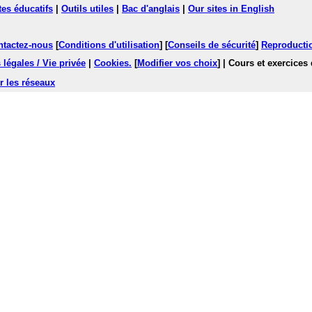
tes éducatifs
|
Outils utiles
|
Bac d'anglais
|
Our sites in English
ntactez-nous
[
Conditions d'utilisation
] [
Conseils de sécurité
]
Reproductio
légales / Vie privée
|
Cookies
.
[
Modifier vos choix
]
| Cours et exercices
r les réseaux