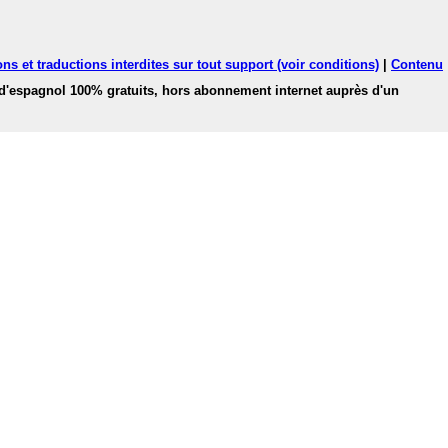
ns et traductions interdites sur tout support (voir conditions)
|
Contenu
 d'espagnol 100% gratuits, hors abonnement internet auprès d'un