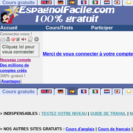
Cours gratuits
Accueil
Cours/Tests
Participer
Connectez-vous !
Cliquez ici pour
vous connecter
Merci de vous connecter à votre compte.
Nouveau compte
Des millions de
comptes créés
100% gratuit !
[
Avantages
]
Cours gratuits
> INDISPENSABLES :
TESTEZ VOTRE NIVEAU
|
GUIDE DE TRAVAIL
|
N
> NOS AUTRES SITES GRATUITS :
Cours d'anglais
|
Cours de français