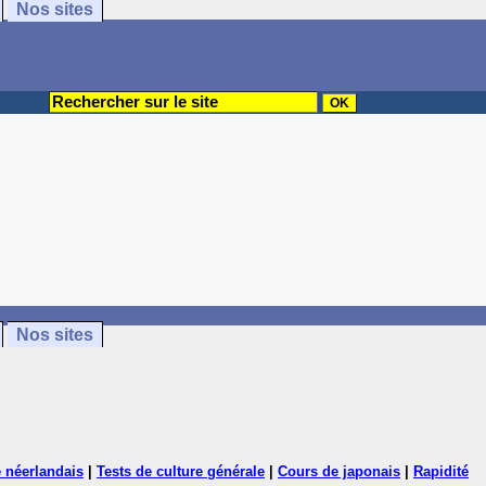
Nos sites
Nos sites
 néerlandais
|
Tests de culture générale
|
Cours de japonais
|
Rapidité