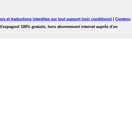
ns et traductions interdites sur tout support (voir conditions)
|
Contenu
 d'espagnol 100% gratuits, hors abonnement internet auprès d'un