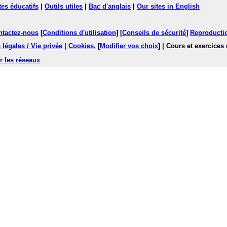
tes éducatifs
|
Outils utiles
|
Bac d'anglais
|
Our sites in English
ntactez-nous
[
Conditions d'utilisation
] [
Conseils de sécurité
]
Reproductio
légales / Vie privée
|
Cookies
.
[
Modifier vos choix
]
| Cours et exercices
r les réseaux