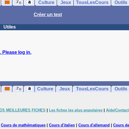
Culture
Jeux
TousLesCours
Outils
Créer un test
Utiles
 Please log in.
Culture
Jeux
TousLesCours
Outils
OS MEILLEURES FICHES
|
Les fiches les plus populaires
|
Aide/Contact
|
Cours de mathématiques
|
Cours d'italien
|
Cours d'allemand
|
Cours de