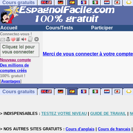
Cours gratuits
Accueil
Cours/Tests
Participer
Connectez-vous !
Cliquez ici pour
vous connecter
Merci de vous connecter à votre compte.
Nouveau compte
Des millions de
comptes créés
100% gratuit !
[
Avantages
]
Cours gratuits
> INDISPENSABLES :
TESTEZ VOTRE NIVEAU
|
GUIDE DE TRAVAIL
|
N
> NOS AUTRES SITES GRATUITS :
Cours d'anglais
|
Cours de français