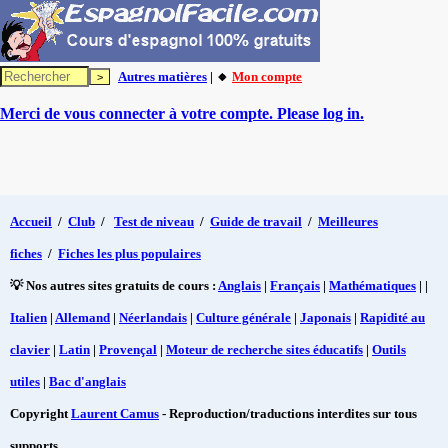
Autres matières
| 🔸
Mon compte
Merci de vous connecter à votre compte. Please log in.
Accueil
/
Club
/
Test de niveau
/
Guide de travail
/
Meilleures
fiches
/
Fiches les plus populaires
💡 Nos autres sites gratuits de cours :
Anglais
|
Français
|
Mathématiques
| |
Italien
|
Allemand
|
Néerlandais
|
Culture générale
|
Japonais
|
Rapidité au
clavier
|
Latin
|
Provençal
|
Moteur de recherche sites éducatifs
|
Outils
utiles
|
Bac d'anglais
Copyright
Laurent Camus
- Reproduction/traductions interdites sur tous
supports