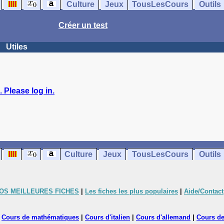
Culture
Jeux
TousLesCours
Outils
Créer un test
Utiles
 Please log in.
Culture
Jeux
TousLesCours
Outils
OS MEILLEURES FICHES
|
Les fiches les plus populaires
|
Aide/Contact
|
Cours de mathématiques
|
Cours d'italien
|
Cours d'allemand
|
Cours de