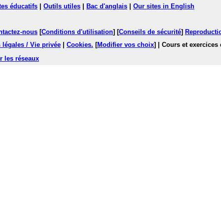
tes éducatifs
|
Outils utiles
|
Bac d'anglais
|
Our sites in English
ntactez-nous
[
Conditions d'utilisation
] [
Conseils de sécurité
]
Reproductio
légales / Vie privée
|
Cookies
.
[
Modifier vos choix
]
| Cours et exercices
r les réseaux