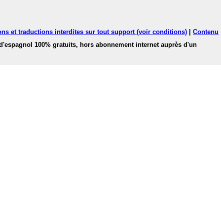
ns et traductions interdites sur tout support (voir conditions)
|
Contenu
 d'espagnol 100% gratuits, hors abonnement internet auprès d'un