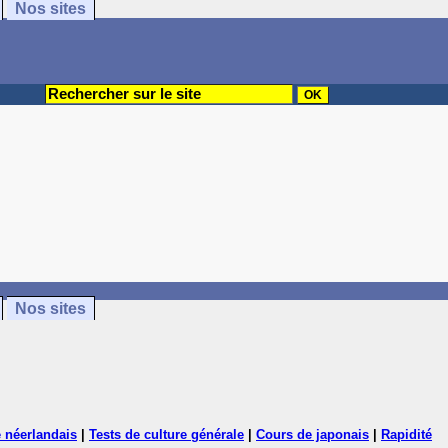
Nos sites
Nos sites
 néerlandais
|
Tests de culture générale
|
Cours de japonais
|
Rapidité