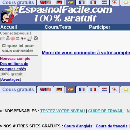
Cours gratuits
Accueil
Cours/Tests
Participer
Connectez-vous !
Cliquez ici pour
vous connecter
Merci de vous connecter à votre compte.
Nouveau compte
Des millions de
comptes créés
100% gratuit !
[
Avantages
]
Cours gratuits
> INDISPENSABLES :
TESTEZ VOTRE NIVEAU
|
GUIDE DE TRAVAIL
|
N
> NOS AUTRES SITES GRATUITS :
Cours d'anglais
|
Cours de français