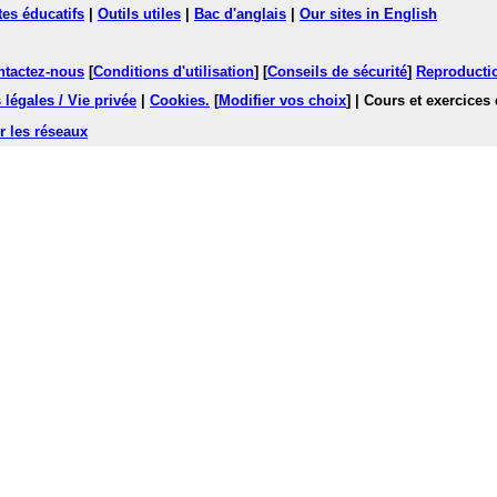
tes éducatifs
|
Outils utiles
|
Bac d'anglais
|
Our sites in English
ntactez-nous
[
Conditions d'utilisation
] [
Conseils de sécurité
]
Reproductio
légales / Vie privée
|
Cookies
.
[
Modifier vos choix
]
| Cours et exercices
r les réseaux