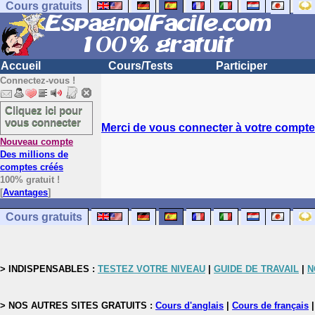
Cours gratuits
Accueil
Cours/Tests
Participer
Connectez-vous !
Cliquez ici pour
vous connecter
Merci de vous connecter à votre compte.
Nouveau compte
Des millions de
comptes créés
100% gratuit !
[
Avantages
]
Cours gratuits
> INDISPENSABLES :
TESTEZ VOTRE NIVEAU
|
GUIDE DE TRAVAIL
|
N
> NOS AUTRES SITES GRATUITS :
Cours d'anglais
|
Cours de français