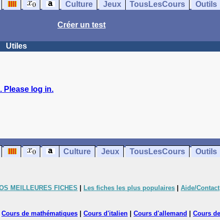
Culture
Jeux
TousLesCours
Outils
Créer un test
Utiles
 Please log in.
Culture
Jeux
TousLesCours
Outils
OS MEILLEURES FICHES
|
Les fiches les plus populaires
|
Aide/Contact
|
Cours de mathématiques
|
Cours d'italien
|
Cours d'allemand
|
Cours de