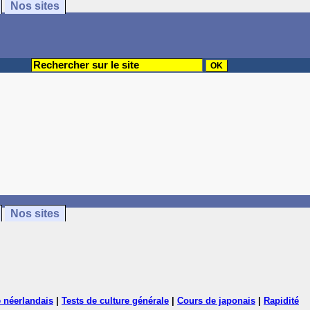
Nos sites
Nos sites
 néerlandais
|
Tests de culture générale
|
Cours de japonais
|
Rapidité