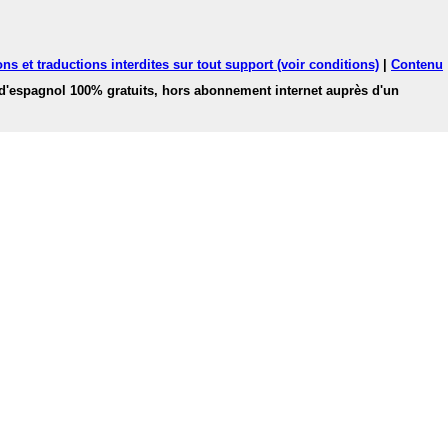
ns et traductions interdites sur tout support (voir conditions)
|
Contenu
 d'espagnol 100% gratuits, hors abonnement internet auprès d'un