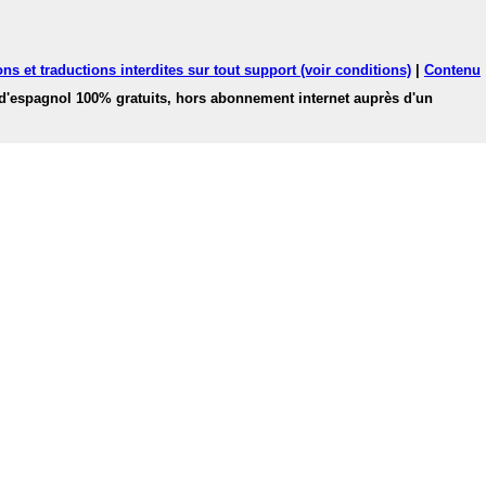
ns et traductions interdites sur tout support (voir conditions)
|
Contenu
 d'espagnol 100% gratuits, hors abonnement internet auprès d'un