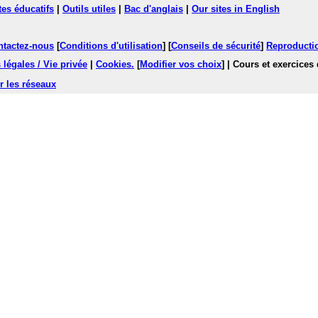
tes éducatifs
|
Outils utiles
|
Bac d'anglais
|
Our sites in English
ntactez-nous
[
Conditions d'utilisation
] [
Conseils de sécurité
]
Reproductio
légales / Vie privée
|
Cookies
.
[
Modifier vos choix
]
| Cours et exercices
r les réseaux