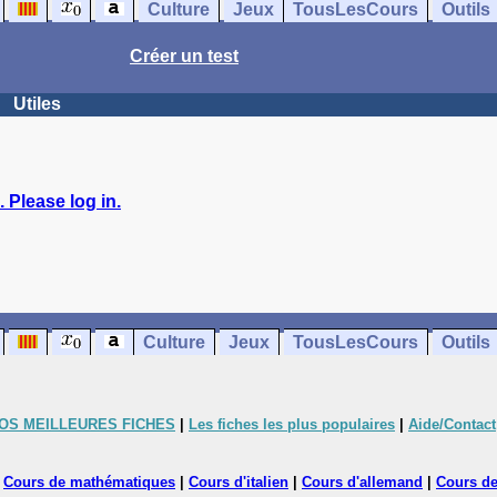
Culture
Jeux
TousLesCours
Outils
Créer un test
Utiles
 Please log in.
Culture
Jeux
TousLesCours
Outils
OS MEILLEURES FICHES
|
Les fiches les plus populaires
|
Aide/Contact
|
Cours de mathématiques
|
Cours d'italien
|
Cours d'allemand
|
Cours de