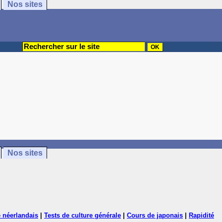
Nos sites
Nos sites
 néerlandais
|
Tests de culture générale
|
Cours de japonais
|
Rapidité