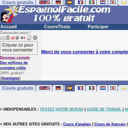
Cours gratuits
Accueil
Cours/Tests
Participer
Connectez-vous !
Cliquez ici pour
vous connecter
Merci de vous connecter à votre compte.
Nouveau compte
Des millions de
comptes créés
100% gratuit !
[
Avantages
]
Cours gratuits
> INDISPENSABLES :
TESTEZ VOTRE NIVEAU
|
GUIDE DE TRAVAIL
|
N
> NOS AUTRES SITES GRATUITS :
Cours d'anglais
|
Cours de français