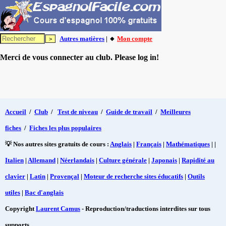
Autres matières
| 🔸
Mon compte
Merci de vous connecter au club. Please log in!
Accueil
/
Club
/
Test de niveau
/
Guide de travail
/
Meilleures
fiches
/
Fiches les plus populaires
💡 Nos autres sites gratuits de cours :
Anglais
|
Français
|
Mathématiques
| |
Italien
|
Allemand
|
Néerlandais
|
Culture générale
|
Japonais
|
Rapidité au
clavier
|
Latin
|
Provençal
|
Moteur de recherche sites éducatifs
|
Outils
utiles
|
Bac d'anglais
Copyright
Laurent Camus
- Reproduction/traductions interdites sur tous
supports