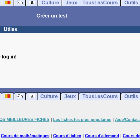
Culture
Jeux
TousLesCours
Outils
Créer un test
Utiles
log in!
Culture
Jeux
TousLesCours
Outils
OS MEILLEURES FICHES
|
Les fiches les plus populaires
|
Aide/Contact
|
Cours de mathématiques
|
Cours d'italien
|
Cours d'allemand
|
Cours de