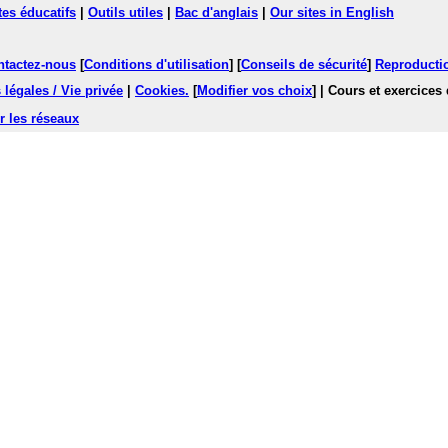
tes éducatifs
|
Outils utiles
|
Bac d'anglais
|
Our sites in English
ntactez-nous
[
Conditions d'utilisation
] [
Conseils de sécurité
]
Reproductio
légales / Vie privée
|
Cookies
.
[
Modifier vos choix
]
| Cours et exercices
r les réseaux