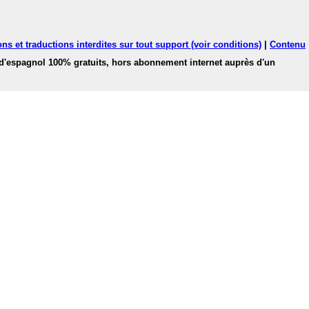
ns et traductions interdites sur tout support (voir conditions)
|
Contenu
 d'espagnol 100% gratuits, hors abonnement internet auprès d'un