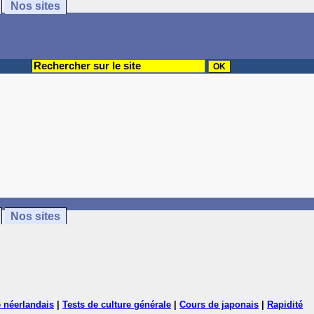
Nos sites
Nos sites
 néerlandais
|
Tests de culture générale
|
Cours de japonais
|
Rapidité