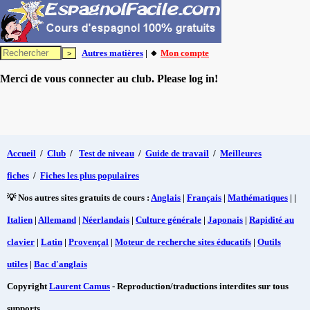
Autres matières
| 🔸
Mon compte
Merci de vous connecter au club. Please log in!
Accueil
/
Club
/
Test de niveau
/
Guide de travail
/
Meilleures
fiches
/
Fiches les plus populaires
💡 Nos autres sites gratuits de cours :
Anglais
|
Français
|
Mathématiques
| |
Italien
|
Allemand
|
Néerlandais
|
Culture générale
|
Japonais
|
Rapidité au
clavier
|
Latin
|
Provençal
|
Moteur de recherche sites éducatifs
|
Outils
utiles
|
Bac d'anglais
Copyright
Laurent Camus
- Reproduction/traductions interdites sur tous
supports