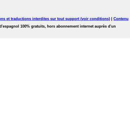
ns et traductions interdites sur tout support (voir conditions)
|
Contenu
 d'espagnol 100% gratuits, hors abonnement internet auprès d'un