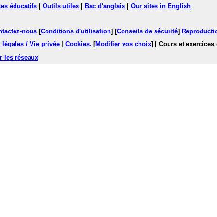
tes éducatifs
|
Outils utiles
|
Bac d'anglais
|
Our sites in English
ntactez-nous
[
Conditions d'utilisation
] [
Conseils de sécurité
]
Reproductio
légales / Vie privée
|
Cookies
.
[
Modifier vos choix
]
| Cours et exercices
r les réseaux