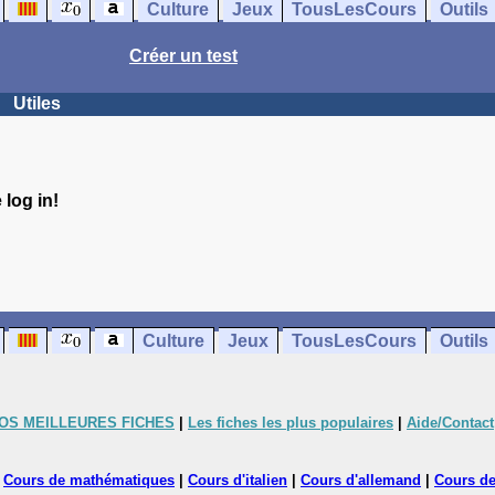
Culture
Jeux
TousLesCours
Outils
Créer un test
Utiles
log in!
Culture
Jeux
TousLesCours
Outils
OS MEILLEURES FICHES
|
Les fiches les plus populaires
|
Aide/Contact
|
Cours de mathématiques
|
Cours d'italien
|
Cours d'allemand
|
Cours de