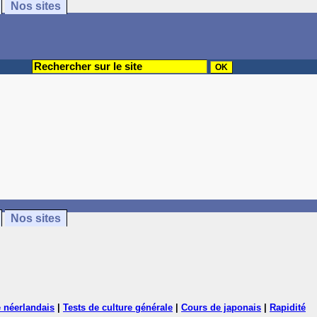
Nos sites
Nos sites
 néerlandais
|
Tests de culture générale
|
Cours de japonais
|
Rapidité