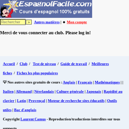
Autres matières
| 🔸
Mon compte
Merci de vous connecter au club. Please log in!
Accueil
/
Club
/
Test de niveau
/
Guide de travail
/
Meilleures
fiches
/
Fiches les plus populaires
💡 Nos autres sites gratuits de cours :
Anglais
|
Français
|
Mathématiques
| |
Italien
|
Allemand
|
Néerlandais
|
Culture générale
|
Japonais
|
Rapidité au
clavier
|
Latin
|
Provençal
|
Moteur de recherche sites éducatifs
|
Outils
utiles
|
Bac d'anglais
Copyright
Laurent Camus
- Reproduction/traductions interdites sur tous
supports