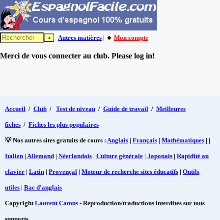
Autres matières
| 🔸
Mon compte
Merci de vous connecter au club. Please log in!
Accueil
/
Club
/
Test de niveau
/
Guide de travail
/
Meilleures
fiches
/
Fiches les plus populaires
💡 Nos autres sites gratuits de cours :
Anglais
|
Français
|
Mathématiques
| |
Italien
|
Allemand
|
Néerlandais
|
Culture générale
|
Japonais
|
Rapidité au
clavier
|
Latin
|
Provençal
|
Moteur de recherche sites éducatifs
|
Outils
utiles
|
Bac d'anglais
Copyright
Laurent Camus
- Reproduction/traductions interdites sur tous
supports